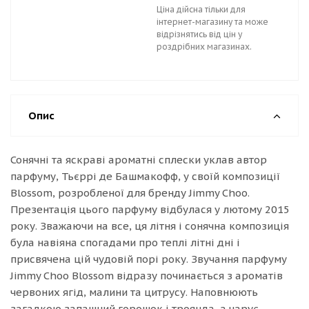
Ціна дійсна тільки для
інтернет-магазину та може
відрізнятись від цін у
роздрібних магазинах.
Опис
Сонячні та яскраві ароматні сплески уклав автор
парфуму, Тьєррі де Башмакофф, у своїй композиції
Blossom, розробленої для бренду Jimmy Choo.
Презентація цього парфуму відбулася у лютому 2015
року. Зважаючи на все, ця літня і сонячна композиція
була навіяна спогадами про теплі літні дні і
присвячена цій чудовій порі року. Звучання парфуму
Jimmy Choo Blossom відразу починається з ароматів
червоних ягід, малини та цитрусу. Наповнюють
загадкою запашний горошок і троянда, а чарує