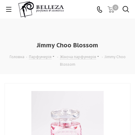
0
Jimmy Choo Blossom
Головна
-
Парфумерія
-
Жіноча парфумерія
-
Jimmy Choo
Blossom