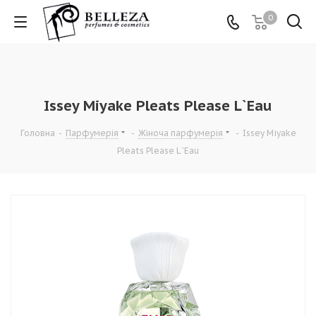
0
Issey Miyake Pleats Please L`Eau
Головна
-
Парфумерія
-
Жіноча парфумерія
-
Issey Miyake
Pleats Please L`Eau