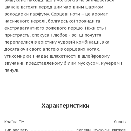
шансів встояти перед цим чарівним шармом
володарки парфуму. Серцеві ноти – це аромат
насиченого неролі, болгарської троянди та
екстравагантного рожевого перцю. Ніжність і
пристрасть, спокуса і любов - всі ці почуття
переплелися в воістину чудовій комбінації, яка
досягаючи свого апогею в серцевих нотах,
утихомирює і надає шляхетності в шлейфовому
звучанні, представленому білим мускусом, кучерем і
пачулі.
Характеристики
Країна ТМ
Японія
Тип аромату
деревні, мускусні, квіткові