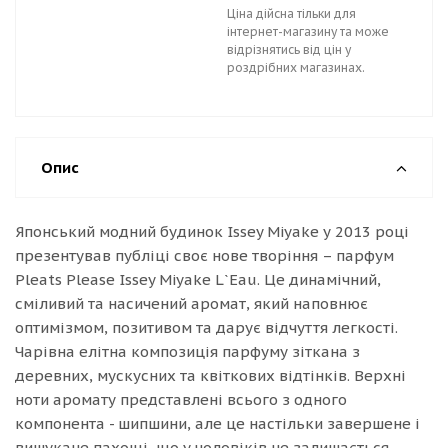
Ціна дійсна тільки для
інтернет-магазину та може
відрізнятись від цін у
роздрібних магазинах.
Опис
Японський модний будинок Issey Miyake у 2013 році
презентував публіці своє нове творіння – парфум
Pleats Please Issey Miyake L`Eau. Це динамічний,
сміливий та насичений аромат, який наповнює
оптимізмом, позитивом та дарує відчуття легкості.
Чарівна елітна композиція парфуму зіткана з
деревних, мускусних та квіткових відтінків. Верхні
ноти аромату представлені всього з одного
компонента - шипшини, але це настільки завершене і
вишукане пахощі, що у чоловіків не залишається