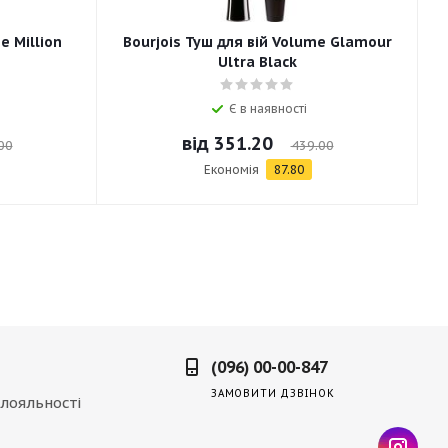
e Million
Bourjois Туш для вій Volume Glamour
Ultra Black
Є в наявності
від
351.20
00
439.00
Економія
87.80
(096) 00-00-847
ЗАМОВИТИ ДЗВІНОК
лояльності