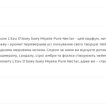
аконі L'Eau D'Issey Issey Miyake Pure Nectar - цей парфум,
у і аромат перевершив усі очікування своїх творців. Ней
одкими медовими нотами. Слідом за ними ви відчуєте дотик 
ашмерану, сандалу, сірої амбри та фіалки створюють неймо
омату L'Eau D'Issey Issey Miyake Pure Nectar, адже ви – сп