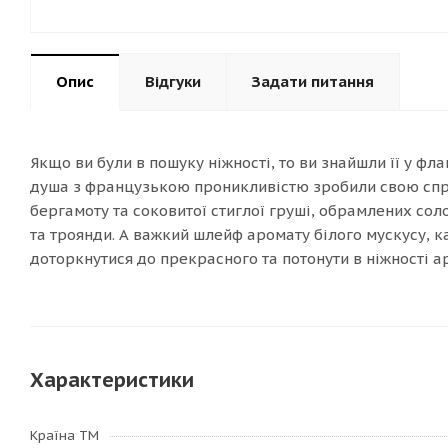
Опис
Відгуки
Задати питання
Якщо ви були в пошуку ніжності, то ви знайшли її у фл
душа з французькою проникливістю зробили свою справ
бергамоту та соковитої стиглої груші, обрамлених сол
та троянди. А важкий шлейф аромату білого мускусу, к
доторкнутися до прекрасного та потонути в ніжності ар
Характеристики
Країна ТМ