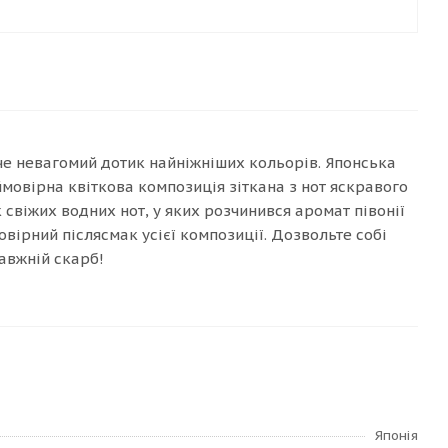
 наче невагомий дотик найніжніших кольорів. Японська
мовірна квіткова композиція зіткана з нот яскравого
свіжих водних нот, у яких розчинився аромат півонії
вірний післясмак усієї композиції. Дозвольте собі
равжній скарб!
Японія