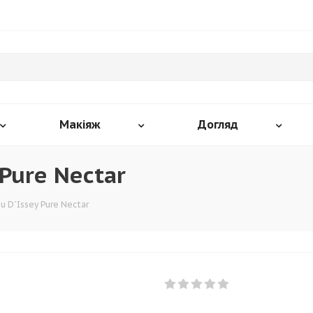
Макіяж
Догляд
 Pure Nectar
u D`Issey Pure Nectar