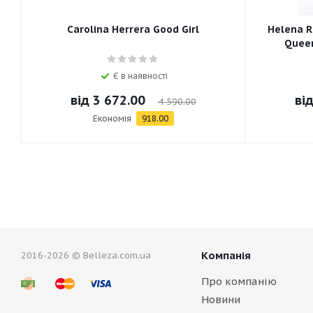
Carolina Herrera Good Girl
Helena R
Queen
Є в наявності
від
3 672.00
ві
4 590.00
Економія
918.00
Компанія
2016-2026 © Belleza.com.ua
Про компанію
Новини