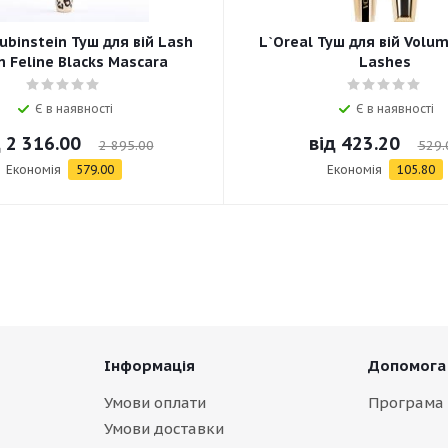
ubinstein Туш для вій Lash
L`Oreal Туш для вій Volum
 Feline Blacks Mascara
Lashes
Є в наявності
Є в наявності
д
2 316.00
від
423.20
2 895.00
529.
Економія
579.00
Економія
105.80
Інформація
Допомога
Умови оплати
Програма 
Умови доставки