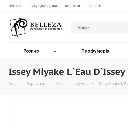
Про нас
Як купувати у нас
Контакти
Вакансії
Розпив
Парфумерія
Issey Miyake L`Eau D`Issey
Головна
-
Парфумерія
-
Жіноча парфумерія
-
Issey Miyake L`Ea