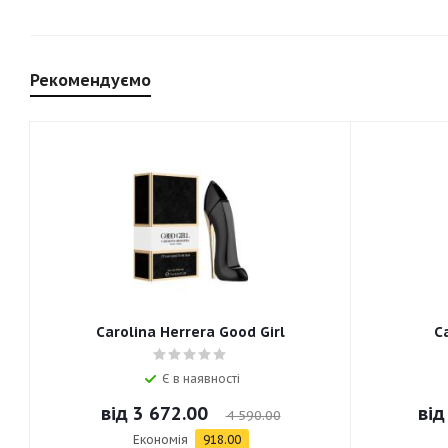
Рекомендуємо
Carolina Herrera Good Girl
C
Є в наявності
від
3 672.00
ві
4 590.00
Економія
918.00