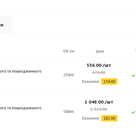
ня
Об`єм
Ціна
536.00
/шт
еного та пошкодженного
670.00
250ml
Економія
134.00
1 048.00
/шт
еного та пошкодженного
1 310.00
500ml
Економія
262.00