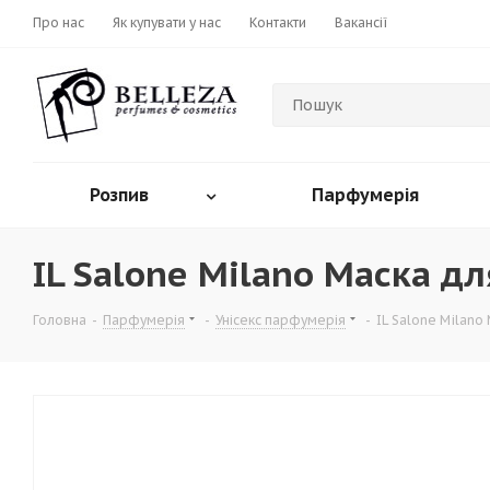
Про нас
Як купувати у нас
Контакти
Вакансії
Розпив
Парфумерія
IL Salone Milano Маска дл
Головна
-
Парфумерія
-
Унісекс парфумерія
-
IL Salone Milano