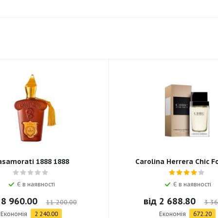
asamorati 1888 1888
Carolina Herrera Chic F
Є в наявності
Є в наявності
д
8 960.00
від
2 688.80
11 200.00
3 36
Економія
2 240.00
Економія
672.20