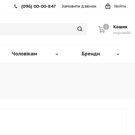
(096) 00-00-847
Замовити дзвінок
Увійти
Кошик
0
порожній
Чоловікам
Бренди