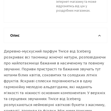
інтернет-магазину та може
відрізнятись від цін у
роздрібних магазинах.
Опис
Деревно-мускусний парфум Twice від Iceberg
розкриває всі таємниці жіночої натури, розповідаючи
про найпотаємніші бажання в насиченому та повному
звучанні. Пориви пристрасті та бажання звучать тут
нотами білих квітів, соковитих та солодких літніх
фруктів. Яскраві сплески порівнюються в одну
гармонійну мелодію альдегідами, які надають
м'якості та ніжності основним компонентам. У верхніх
та серцевих звучаннях Twice від Iceberg
розпускаються неймовірні квіткові букети з жасмину,
конвалії, троянди та фіалки. Між ними тонкими