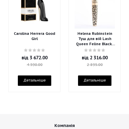
Carolina Herrera Good
Helena Rubinstein
Girl
Туш для вій Lash
Queen Feline Blacks
Mascara
від
3 672.00
від
2 316.00
4 590.00
2 895.00
Детальніше
Детальніше
Компанія