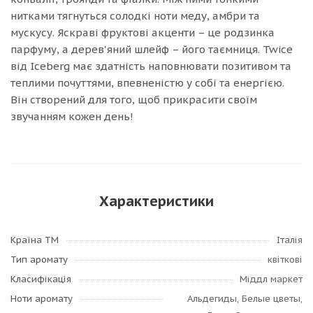
нитками тягнуться солодкі ноти меду, амбри та
мускусу. Яскраві фруктові акценти – це родзинка
парфуму, а дерев'яний шлейф – його таємниця. Twice
від Iceberg має здатність наповнювати позитивом та
теплими почуттями, впевненістю у собі та енергією.
Він створений для того, щоб прикрасити своїм
звучанням кожен день!
Характеристики
Країна ТМ
Італія
Тип аромату
квіткові
Класифікація
Міддл маркет
Ноти аромату
Альдегиды, Белые цветы,