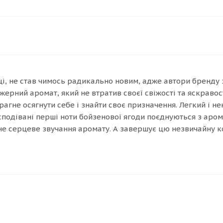
ці, не став чимось радикально новим, адже автори бренду
рний аромат, який не втратив своєї свіжості та яскравост
агне осягнути себе і знайти своє призначення. Легкий і не
есподівані перші ноти бойзенової ягоди поєднуються з аро
не серцеве звучання аромату. А завершує цю незвичайну к