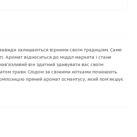
 завжди залишаються вірними своїм традиціям. Саме
і. Аромат відноситься до міддл маркета і стане
нав'язливий він здатний здивувати вас своїм
матом трави. Слідом за свіжими нотками починають
омпозицію пряний аромат османтусу, який пом'якшує