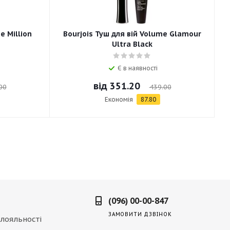
e Million
Bourjois Туш для вій Volume Glamour
Ultra Black
Є в наявності
від
351.20
00
439.00
Економія
87.80
(096) 00-00-847
ЗАМОВИТИ ДЗВІНОК
лояльності