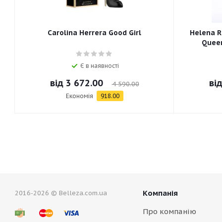
Carolina Herrera Good Girl
Helena R
Queen
Є в наявності
від
3 672.00
ві
4 590.00
Економія
918.00
Компанія
2016-2026 © Belleza.com.ua
Про компанію