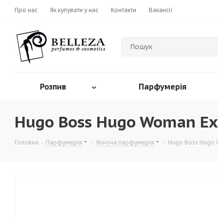
Про нас
Як купувати у нас
Контакти
Вакансії
Розпив
Парфумерія
Hugo Boss Hugo Woman E
Головна
-
Парфумерія
-
Жіноча парфумерія
-
Hugo Boss Hugo