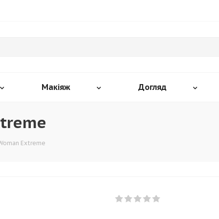
Макіяж
Догляд
xtreme
 Woman Extreme