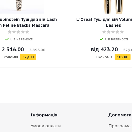
ubinstein Туш для вій Lash
L`Oreal Туш для вій Volum
 Feline Blacks Mascara
Lashes
Є в наявності
Є в наявності
д
2 316.00
від
423.20
2 895.00
529.
Економія
579.00
Економія
105.80
Інформація
Допомога
Умови оплати
Програма 