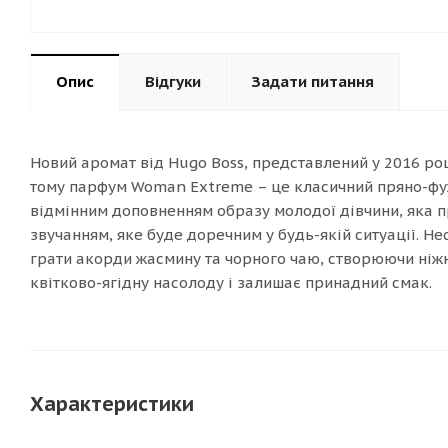
Опис
Відгуки
Задати питання
Новий аромат від Hugo Boss, представлений у 2016 ро
тому парфум Woman Extreme – це класичний пряно-фуже
відмінним доповненням образу молодої дівчини, яка пр
звучанням, яке буде доречним у будь-якій ситуації. Н
грати акорди жасмину та чорного чаю, створюючи ніж
квітково-ягідну насолоду і залишає принадний смак.
Характеристики