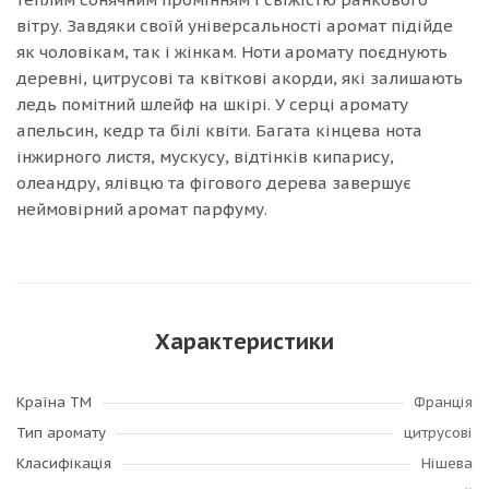
вітру. Завдяки своїй універсальності аромат підійде
як чоловікам, так і жінкам. Ноти аромату поєднують
деревні, цитрусові та квіткові акорди, які залишають
ледь помітний шлейф на шкірі. У серці аромату
апельсин, кедр та білі квіти. Багата кінцева нота
інжирного листя, мускусу, відтінків кипарису,
олеандру, ялівцю та фігового дерева завершує
неймовірний аромат парфуму.
Характеристики
Країна ТМ
Франція
Тип аромату
цитрусові
Класифікація
Нішева