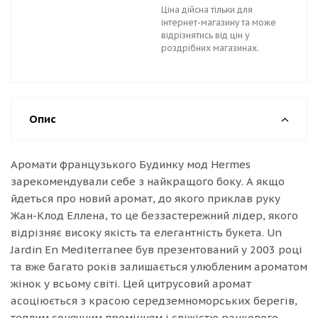
Ціна дійсна тільки для
інтернет-магазину та може
відрізнятись від цін у
роздрібних магазинах.
Опис
Аромати французького Будинку мод Hermes
зарекомендували себе з найкращого боку. А якщо
йдеться про новий аромат, до якого приклав руку
Жан-Клод Еллена, то це беззастережний лідер, якого
відрізняє високу якість та елегантність букета. Un
Jardin En Mediterranee був презентований у 2003 році
та вже багато років залишається улюбленим ароматом
жінок у всьому світі. Цей цитрусовий аромат
асоціюється з красою середземноморських берегів,
теплим сонячним промінням і свіжістю ранкового