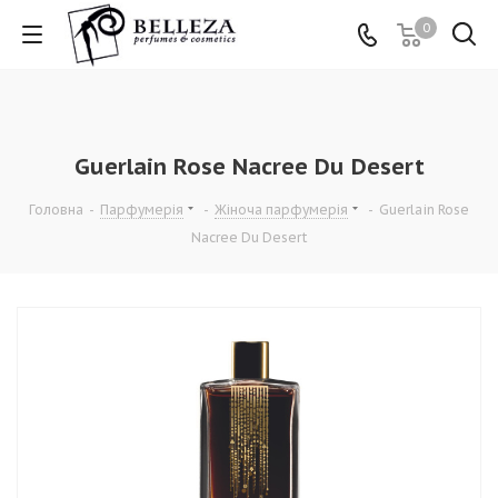
0
Guerlain Rose Nacree Du Desert
Головна
-
Парфумерія
-
Жіноча парфумерія
-
Guerlain Rose
Nacree Du Desert