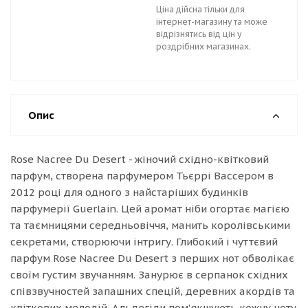
Ціна дійсна тільки для
інтернет-магазину та може
відрізнятись від цін у
роздрібних магазинах.
Опис
Rose Nacree Du Desert - жіночий східно-квітковий
парфум, створена парфумером Тьєррі Вассером в
2012 році для одного з найстаріших будинків
парфумерії Guerlain. Цей аромат ніби огортає магією
та таємницями середньовіччя, манить королівськими
секретами, створюючи інтригу. Глибокий і чуттєвий
парфум Rose Nacree Du Desert з перших нот обволікає
своїм густим звучанням. Занурює в серпанок східних
співзвучностей запашних спецій, деревних акордів та
квіткових мелодій. Альдегіди пом'якшують кожну ноту