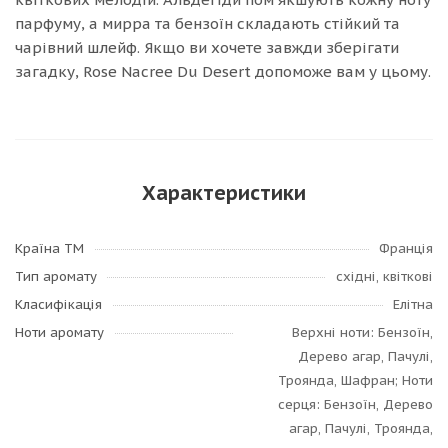
парфуму, а мирра та бензоїн складають стійкий та
чарівний шлейф. Якщо ви хочете завжди зберігати
загадку, Rose Nacree Du Desert допоможе вам у цьому.
Характеристики
Країна ТМ
Франція
Тип аромату
східні, квіткові
Класифікація
Елітна
Ноти аромату
Верхні ноти: Бензоїн,
Дерево агар, Пачулі,
Троянда, Шафран; Ноти
серця: Бензоїн, Дерево
агар, Пачулі, Троянда,