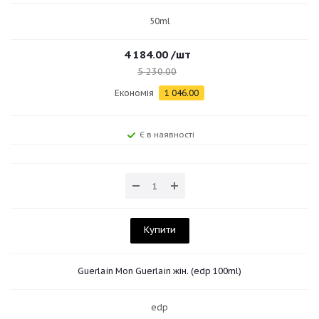
50ml
4 184.00
/шт
5 230.00
Економія
1 046.00
Є в наявності
Купити
Guerlain Mon Guerlain жін. (edp 100ml)
edp