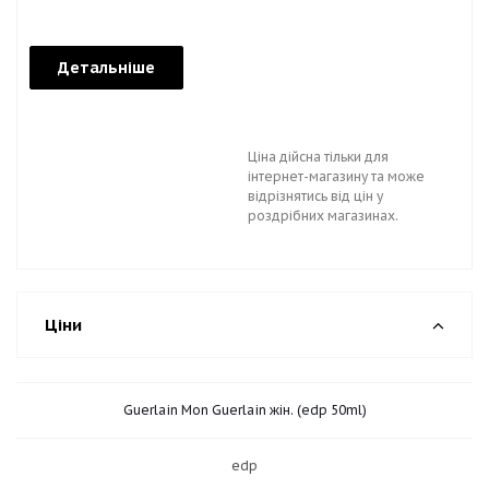
Детальніше
Ціна дійсна тільки для
інтернет-магазину та може
відрізнятись від цін у
роздрібних магазинах.
Ціни
Guerlain Mon Guerlain жін. (edp 50ml)
edp