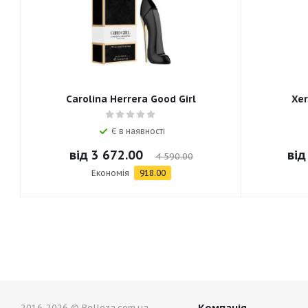
Carolina Herrera Good Girl
Xer
Є в наявності
від
3 672.00
ві
4 590.00
Економія
918.00
Компанія
2016-2026 © Belleza.com.ua