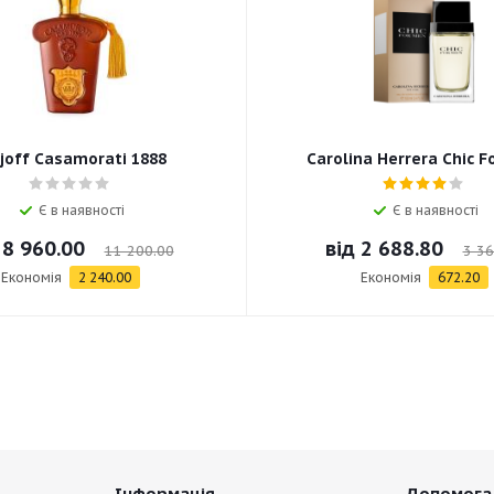
joff Casamorati 1888
Carolina Herrera Chic F
Є в наявності
Є в наявності
д
8 960.00
від
2 688.80
11 200.00
3 36
Економія
2 240.00
Економія
672.20
Інформація
Допомога