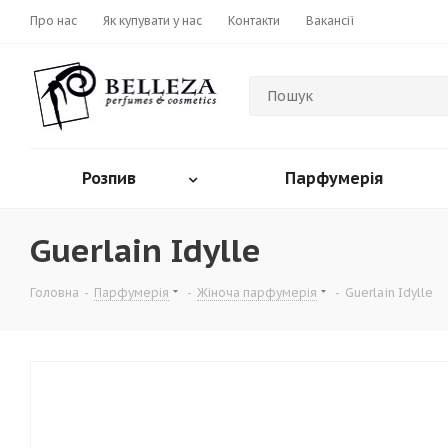
Про нас
Як купувати у нас
Контакти
Вакансії
Розпив
Парфумерія
Guerlain Idylle
Головна
-
Парфумерія
-
Жіноча парфумерія
-
Guerlain Idylle