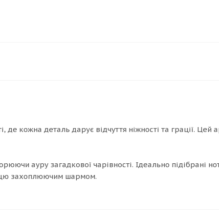
ті, де кожна деталь дарує відчуття ніжності та грації. Цей
ворюючи ауру загадкової чарівності. Ідеально підібрані н
ницю захоплюючим шармом.