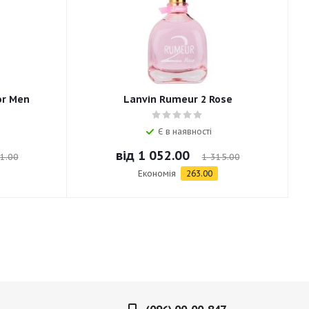
or Men
Lanvin Rumeur 2 Rose
Є в наявності
від
1 052.00
1.00
1 315.00
Економія
263.00