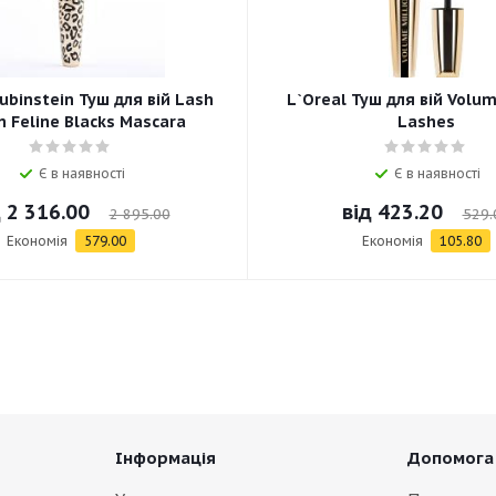
ubinstein Туш для вій Lash
L`Oreal Туш для вій Volum
 Feline Blacks Mascara
Lashes
Є в наявності
Є в наявності
д
2 316.00
від
423.20
2 895.00
529.
Економія
579.00
Економія
105.80
Інформація
Допомога