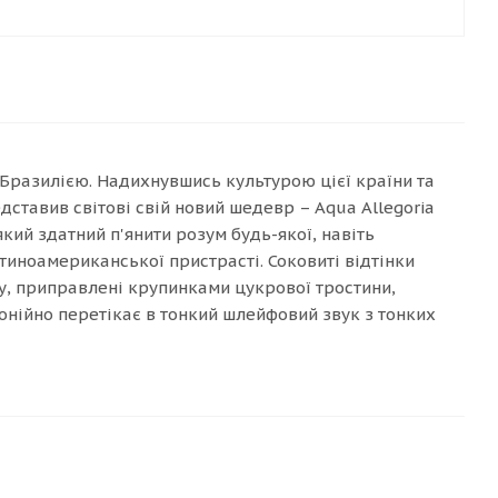
Бразилією. Надихнувшись культурою цієї країни та
дставив світові свій новий шедевр – Aqua Allegoria
кий здатний п'янити розум будь-якої, навіть
тиноамериканської пристрасті. Соковиті відтінки
у, приправлені крупинками цукрової тростини,
онійно перетікає в тонкий шлейфовий звук з тонких