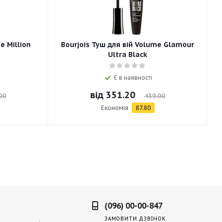
e Million
Bourjois Туш для вій Volume Glamour
Ultra Black
Є в наявності
від
351.20
00
439.00
Економія
87.80
(096) 00-00-847
ЗАМОВИТИ ДЗВІНОК