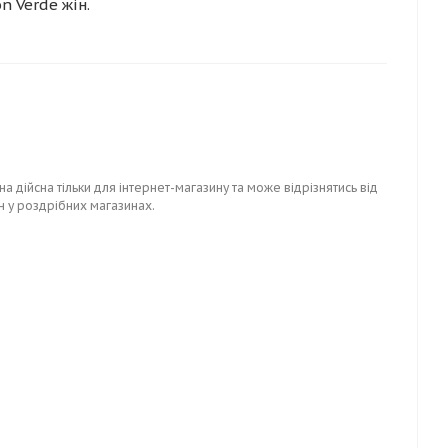
n Verde жін.
на дійсна тільки для інтернет-магазину та може відрізнятись від
н у роздрібних магазинах.