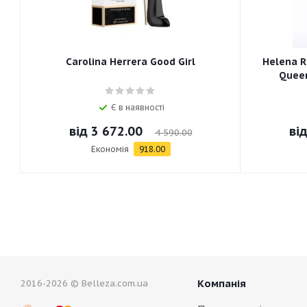
Carolina Herrera Good Girl
Helena R
Queen
Є в наявності
від
3 672.00
ві
4 590.00
Економія
918.00
Компанія
2016-2026 © Belleza.com.ua