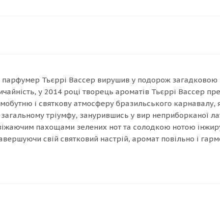
й парфумер Тьєррі Вассер вирушив у подорож загадковою 
ичайність, у 2014 році творець ароматів Тьєррі Вассер пре
амобутню і святкову атмосферу бразильського карнавалу, я
ся загальному тріумфу, занурившись у вир неприборканої ла
освіжаючим пахощами зелених нот та солодкою нотою інжир
авершуючи свій святковий настрій, аромат повільно і гарм