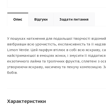
Опис
Відгуки
Задати питання
У пошуках натхнення для подальшої творчості відоми
ввібравши всю урочистість, експансивність та її надзв
Limon Verde. Цей парфум втілює в собі всю яскраву, с
найстриманішої в емоціях жінки, і змусити її піддати
екзотичного лайма та тропічних фруктів, сплетені з 
утворюючи яскраву, насичену та пекучу композицію. З
бобів.
Характеристики