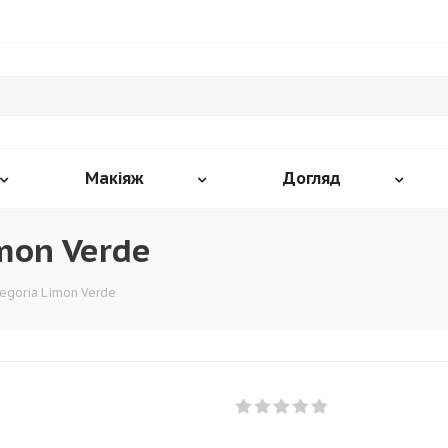
Макіяж
Догляд
imon Verde
legoria Limon Verde