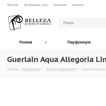
Про нас
Як купувати у нас
Контакти
Вакансії
Розпив
Парфумерія
Guerlain Aqua Allegoria L
Головна
-
Парфумерія
-
Жіноча парфумерія
-
Guerlain Aqua Al