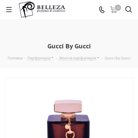
0
Gucci By Gucci
Головна
-
Парфумерія
-
Жіноча парфумерія
-
Gucci By Gucci