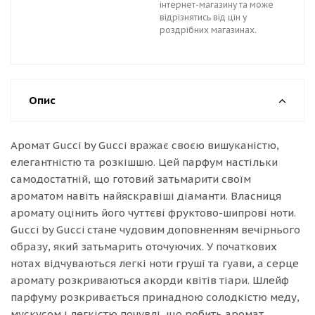
інтернет-магазину та може
відрізнятись від цін у
роздрібних магазинах.
Опис
Аромат Gucci by Gucci вражає своєю вишуканістю,
елегантністю та розкішшю. Цей парфум настільки
самодостатній, що готовий затьмарити своїм
ароматом навіть найяскравіші діаманти. Власниця
аромату оцінить його чуттєві фруктово-шипрові ноти.
Gucci by Gucci стане чудовим доповненням вечірнього
образу, який затьмарить оточуючих. У початкових
нотах відчуваються легкі ноти груші та гуави, а серце
аромату розкриваються акорди квітів тіари. Шлейф
парфуму розкривається принадною солодкістю меду,
мускусом і легкістю почувлі, що робить аромат