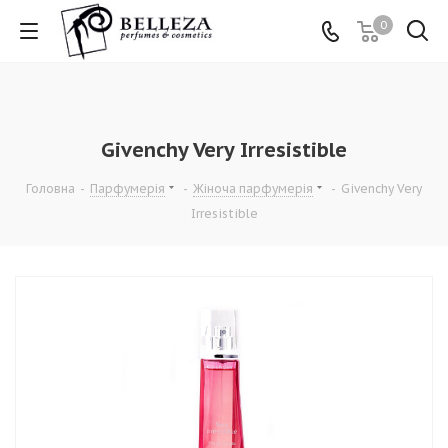
0
Givenchy Very Irresistible
Головна
-
Парфумерія
-
Жіноча парфумерія
-
Givenchy Very
Irresistible