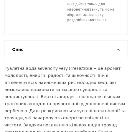
Ціна дійсна тільки для
інтернет-магазину та може
відрізнятись від цін у
роздрібних магазинах.
Опис
Туалетна вода Givenchy Very Irresistible – це аромат
молодості, енергії, радості та жіночності. Він є
втіленням всіх найніжніших рис молодих леді, які
неможливо приховати за маскою суворості та
неприступності. Верхні акорди – поєднання п'янких
трав'яних акордів та пряного анісу, доповнені листям
вербеною. Далі розкриваються чуттєві ноти півонії та
троянди, які зачаровують енергією свіжості та
чистоти. Завдяки поєднанню кількох видів троянд
аромат виходить насиченим та глибоким. Елітна