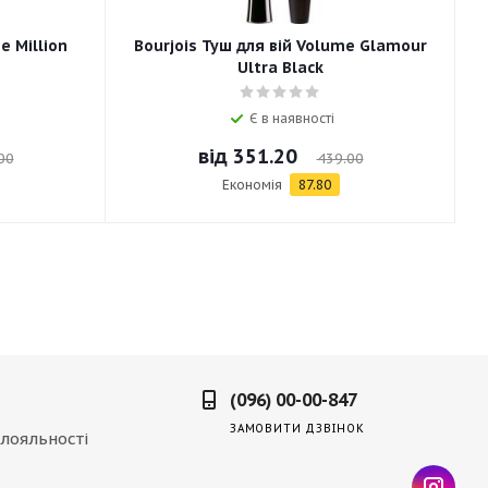
e Million
Bourjois Туш для вій Volume Glamour
Ultra Black
Є в наявності
від
351.20
00
439.00
Економія
87.80
(096) 00-00-847
ЗАМОВИТИ ДЗВІНОК
лояльності