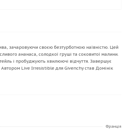
 у дива, зачаровуючи своєю безтурботною наївністю. Цей
сливого ананаса, солодкої груші та соковитої малини.
ктейль і пробуджують хвилюючі відчуття. Завершує
втором Live Irresistible для Givenchy став Домінік
Франція