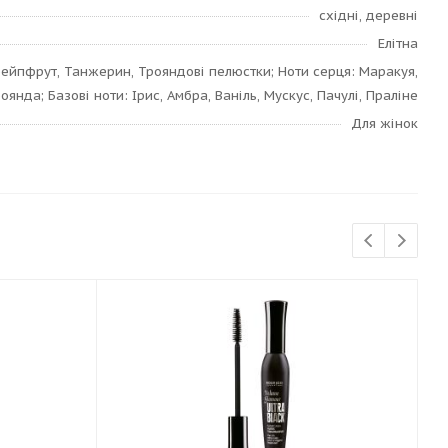
східні, деревні
Елітна
Грейпфрут, Танжерин, Трояндові пелюстки; Ноти серця: Маракуя,
оянда; Базові ноти: Ірис, Амбра, Ваніль, Мускус, Пачулі, Праліне
Для жінок