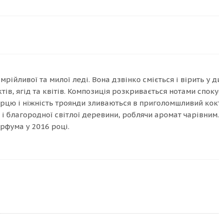
ля мрійливої та милої леді. Вона дзвінко сміється і вірить
в, ягід та квітів. Композиція розкривається нотами споку
 перцю і ніжність троянди зливаються в приголомшливий ко
 благородної світлої деревини, роблячи аромат чарівним. А
рфума у 2016 році.