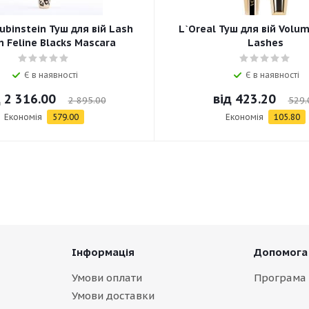
ubinstein Туш для вій Lash
L`Oreal Туш для вій Volum
 Feline Blacks Mascara
Lashes
Є в наявності
Є в наявності
д
2 316.00
від
423.20
2 895.00
529.
Економія
579.00
Економія
105.80
Інформація
Допомога
Умови оплати
Програма 
Умови доставки