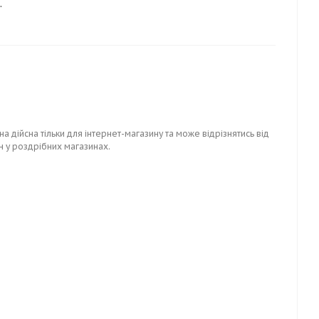
.
на дійсна тільки для інтернет-магазину та може відрізнятись від
н у роздрібних магазинах.