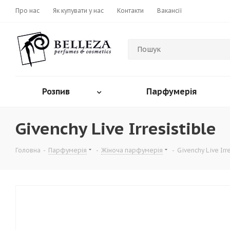
Про нас
Як купувати у нас
Контакти
Вакансії
Розпив
Парфумерія
Givenchy Live Irresistible
Головна
-
Парфумерія
-
Жіноча парфумерія
-
Givenchy Live Irr