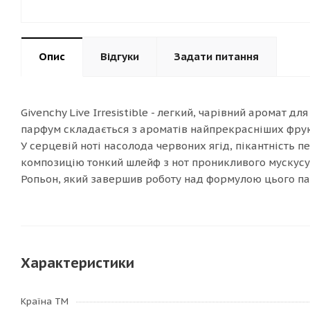
Опис
Відгуки
Задати питання
Givenchy Live Irresistible - легкий, чарівний аромат д
парфум складається з ароматів найпрекрасніших фрукті
У серцевій ноті насолода червоних ягід, пікантність
композицію тонкий шлейф з нот проникливого мускусу і
Ропьон, який завершив роботу над формулою цього па
Характеристики
Країна ТМ