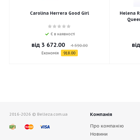
Carolina Herrera Good Girl
Helena R
Queen
Є в наявності
від
3 672.00
ві
4 590.00
Економія
918.00
Компанія
2016-2026 © Belleza.com.ua
Про компанію
Новини