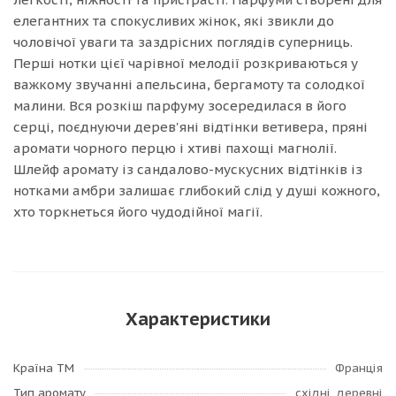
елегантних та спокусливих жінок, які звикли до
чоловічої уваги та заздрісних поглядів суперниць.
Перші нотки цієї чарівної мелодії розкриваються у
важкому звучанні апельсина, бергамоту та солодкої
малини. Вся розкіш парфуму зосередилася в його
серці, поєднуючи дерев'яні відтінки ветивера, пряні
аромати чорного перцю і хтиві пахощі магнолії.
Шлейф аромату із сандалово-мускусних відтінків із
нотками амбри залишає глибокий слід у душі кожного,
хто торкнеться його чудодійної магії.
Характеристики
Країна ТМ
Франція
Тип аромату
східні, деревні