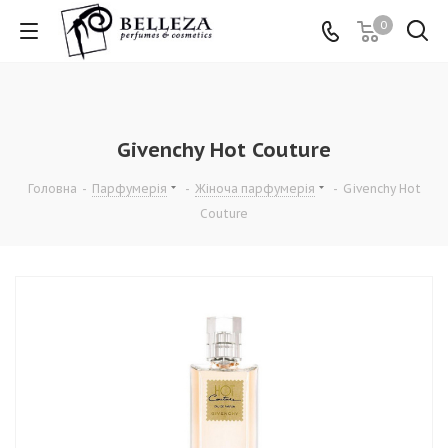
0
Givenchy Hot Couture
Головна
-
Парфумерія
-
Жіноча парфумерія
-
Givenchy Hot
Couture