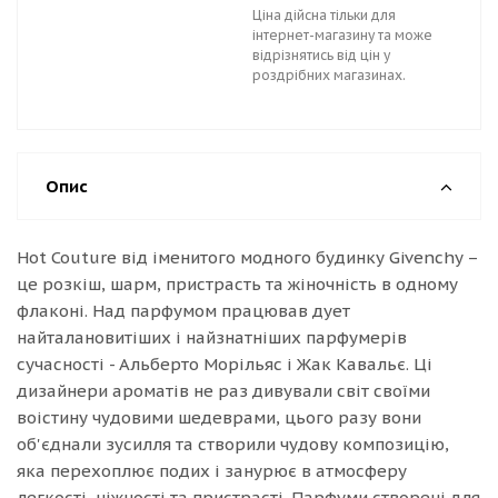
Ціна дійсна тільки для
інтернет-магазину та може
відрізнятись від цін у
роздрібних магазинах.
Опис
Hot Couture від іменитого модного будинку Givenchy –
це розкіш, шарм, пристрасть та жіночність в одному
флаконі. Над парфумом працював дует
найталановитіших і найзнатніших парфумерів
сучасності - Альберто Морільяс і Жак Кавальє. Ці
дизайнери ароматів не раз дивували світ своїми
воістину чудовими шедеврами, цього разу вони
об'єднали зусилля та створили чудову композицію,
яка перехоплює подих і занурює в атмосферу
легкості, ніжності та пристрасті. Парфуми створені для