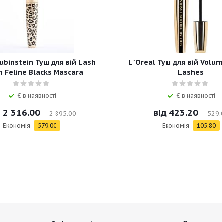
ubinstein Туш для вій Lash
L`Oreal Туш для вій Volum
 Feline Blacks Mascara
Lashes
Є в наявності
Є в наявності
д
2 316.00
від
423.20
2 895.00
529.
Економія
579.00
Економія
105.80