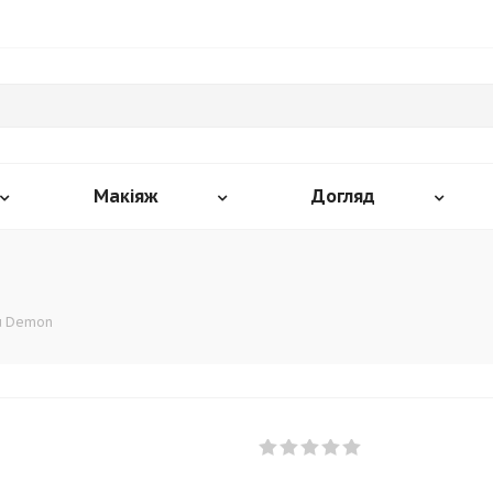
Макіяж
Догляд
u Demon