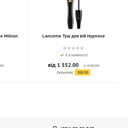
e Million
Lancome Туш для вій Hypnose
Є в наявності
від
1 552.00
00
1 940.00
Економія
388.00