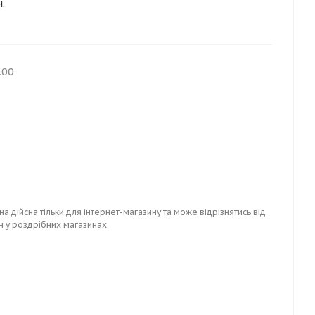
.
.00
на дійсна тільки для інтернет-магазину та може відрізнятись від
н у роздрібних магазинах.