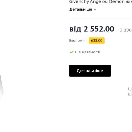
Givenchy Ange ou Demon жін
Детальніше
від
2 552.00
3 190
Економія
638.00
Є в наявності
Детальніше
Ці
ці