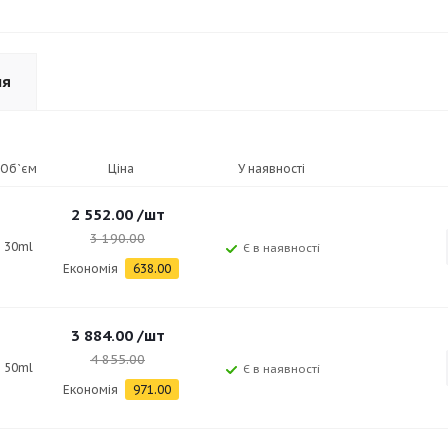
ня
Об`єм
Ціна
У наявності
2 552.00
/шт
3 190.00
30ml
Є в наявності
Економія
638.00
3 884.00
/шт
4 855.00
50ml
Є в наявності
Економія
971.00