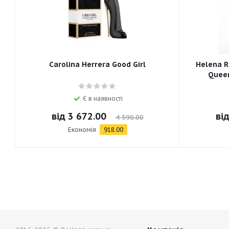
Carolina Herrera Good Girl
Helena R
Queen
Є в наявності
від
3 672.00
ві
4 590.00
Економія
918.00