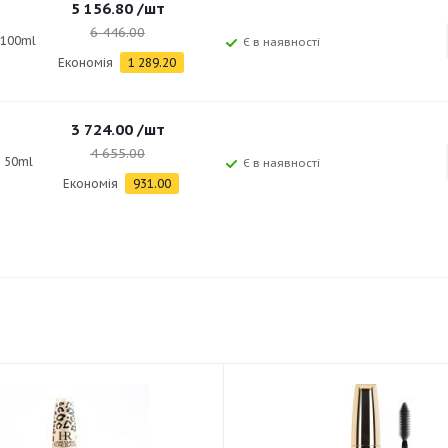
5 156.80
/шт
6 446.00
100ml
Є в наявності
Економія
1 289.20
3 724.00
/шт
4 655.00
50ml
Є в наявності
Економія
931.00