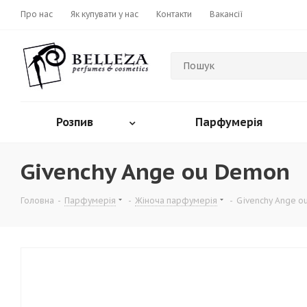
Про нас
Як купувати у нас
Контакти
Вакансії
Розпив
Парфумерія
Givenchy Ange ou Demon
Головна
-
Парфумерія
-
Жіноча парфумерія
-
Givenchy Ange o