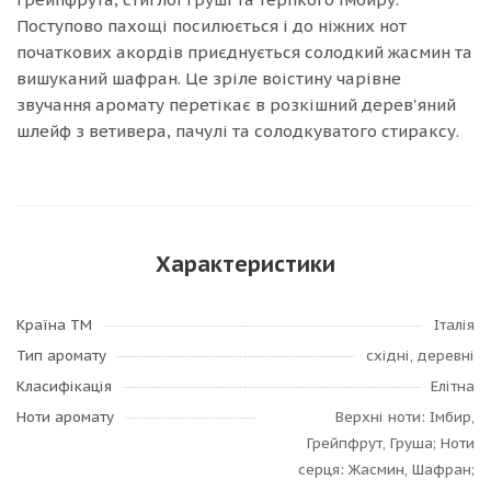
Поступово пахощі посилюється і до ніжних нот
початкових акордів приєднується солодкий жасмин та
вишуканий шафран. Це зріле воістину чарівне
звучання аромату перетікає в розкішний дерев'яний
шлейф з ветивера, пачулі та солодкуватого стираксу.
Характеристики
Країна ТМ
Італія
Тип аромату
східні, деревні
Класифікація
Елітна
Ноти аромату
Верхні ноти: Імбир,
Грейпфрут, Груша; Ноти
серця: Жасмин, Шафран;