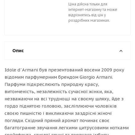
Ціна дійсна тільки для
інтернет-магазину та може
відрізнятись від цін у
роздрібних магазинах.
Опис
Idole d`Armani був презентований восени 2009 року
відомим парфумерним брендом Giorgio Armani.
Парфуми підкреслюють природну красу,
витонченість, незалежність сучасної жінки, яка,
незважаючи на всі труднощі на своєму шляху, йде з
гордо піднятою головою, засліплюючи чоловіків
своєю пишністю і викликаючи заздрісні жіночі
погляди. Східний пряний аромат починає своє
багатогранне звучання легкими цитрусовими нотками
грейпфрута, стиглої груші та терпкого імбиру.