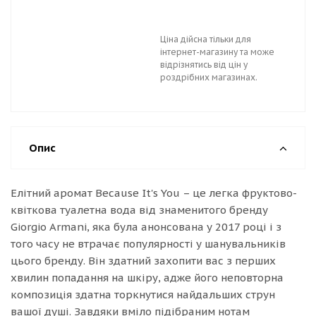
Ціна дійсна тільки для
інтернет-магазину та може
відрізнятись від цін у
роздрібних магазинах.
Опис
Елітний аромат Because It's You – це легка фруктово-
квіткова туалетна вода від знаменитого бренду
Giorgio Armani, яка була анонсована у 2017 році і з
того часу не втрачає популярності у шанувальників
цього бренду. Він здатний захопити вас з перших
хвилин попадання на шкіру, адже його неповторна
композиція здатна торкнутися найдальших струн
вашої душі. Завдяки вміло підібраним нотам