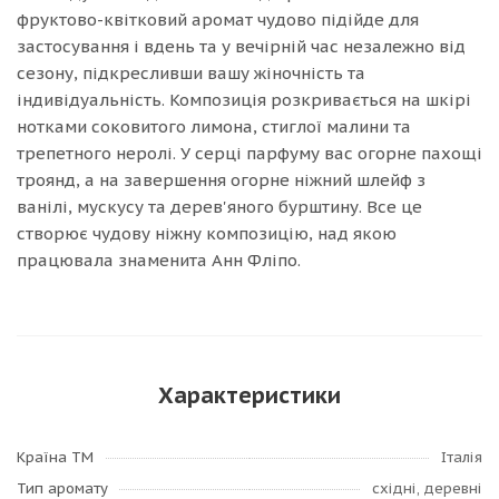
фруктово-квітковий аромат чудово підійде для
застосування і вдень та у вечірній час незалежно від
сезону, підкресливши вашу жіночність та
індивідуальність. Композиція розкривається на шкірі
нотками соковитого лимона, стиглої малини та
трепетного неролі. У серці парфуму вас огорне пахощі
троянд, а на завершення огорне ніжний шлейф з
ванілі, мускусу та дерев'яного бурштину. Все це
створює чудову ніжну композицію, над якою
працювала знаменита Анн Фліпо.
Характеристики
Країна ТМ
Італія
Тип аромату
східні, деревні