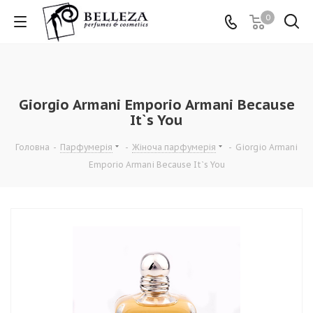
0
Giorgio Armani Emporio Armani Because
It`s You
Головна
-
Парфумерія
-
Жіноча парфумерія
-
Giorgio Armani
Emporio Armani Because It`s You