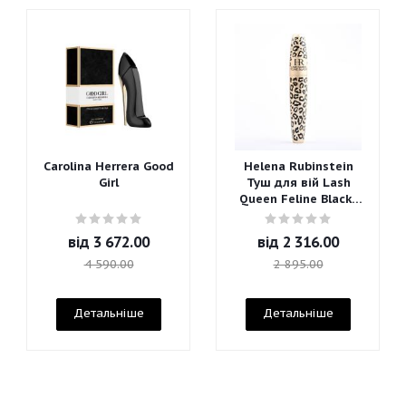
Carolina Herrera Good
Helena Rubinstein
Girl
Туш для вій Lash
Queen Feline Blacks
Mascara
від
3 672.00
від
2 316.00
4 590.00
2 895.00
Детальніше
Детальніше