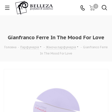
0
Gianfranco Ferre In The Mood For Love
Головна
-
Парфумерія
-
Жіноча парфумерія
-
Gianfranco Ferre
In The Mood For Love