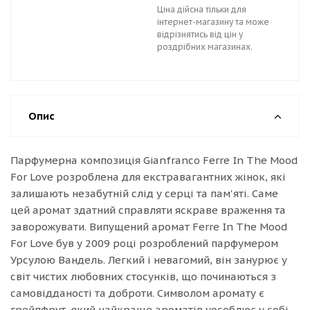
Ціна дійсна тільки для
інтернет-магазину та може
відрізнятись від цін у
роздрібних магазинах.
Опис
Парфумерна композиція Gianfranco Ferre In The Mood
For Love розроблена для екстравагантних жінок, які
залишають незабутній слід у серці та пам'яті. Саме
цей аромат здатний справляти яскраве враження та
заворожувати. Випущений аромат Ferre In The Mood
For Love був у 2009 році розроблений парфумером
Урсулою Вандель. Легкий і невагомий, він занурює у
світ чистих любовних стосунків, що починаються з
самовідданості та доброти. Символом аромату є
грейпфрут, який найкраще ароматів уособлює у собі