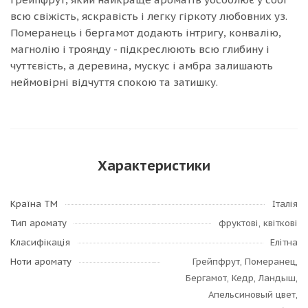
всю свіжість, яскравість і легку гіркоту любовних уз.
Померанець і бергамот додають інтригу, конвалію,
магнолію і троянду - підкреслюють всю глибину і
чуттєвість, а деревина, мускус і амбра залишають
неймовірні відчуття спокою та затишку.
Характеристики
Країна ТМ
Італія
Тип аромату
фруктові, квіткові
Класифікація
Елітна
Ноти аромату
Грейпфрут, Померанец,
Бергамот, Кедр, Ландыш,
Апельсиновый цвет,