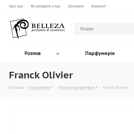
Про нас
Як купувати у нас
Контакти
Вакансії
Розпив
Парфумерія
Franck Olivier
Головна
-
Парфумерія
-
Жіноча парфумерія
-
Franck Olivier