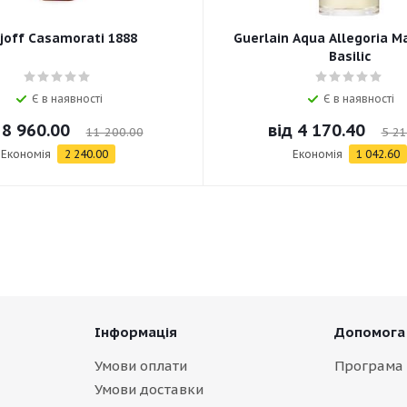
joff Casamorati 1888
Guerlain Aqua Allegoria M
Basilic
Є в наявності
Є в наявності
д
8 960.00
від
4 170.40
11 200.00
5 21
Економія
2 240.00
Економія
1 042.60
Інформація
Допомога
Умови оплати
Програма 
Умови доставки