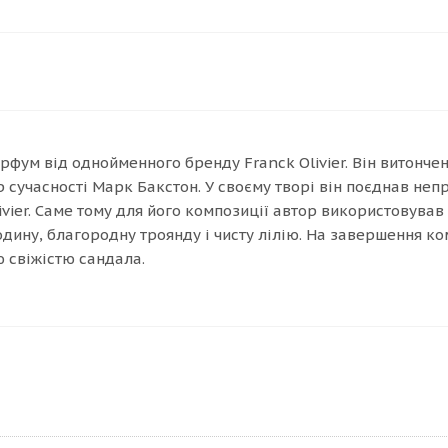
арфум від однойменного бренду Franck Olivier. Він витонче
сучасності Марк Бакстон. У своєму творі він поєднав непр
vier. Саме тому для його композиції автор використовував 
одину, благородну троянду і чисту лілію. На завершення к
 свіжістю сандала.