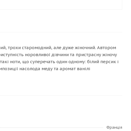
ний, трохи старомодний, але дуже жіночний. Автором
иступність норовливої дівчини та пристрасну жіночу
такі ноти, що суперечать один одному: білий персик і
омпозиції насолода меду та аромат ванілі
Франція