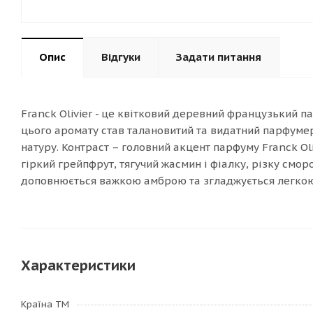
Опис
Відгуки
Задати питання
Franck Olivier - це квітковий деревний французький п
цього аромату став талановитий та видатний парфумер 
натуру. Контраст – головний акцент парфуму Franck Oli
гіркий грейпфрут, тягучий жасмин і фіалку, різку смор
доповнюється важкою амброю та згладжується легкою
Характеристики
Країна ТМ