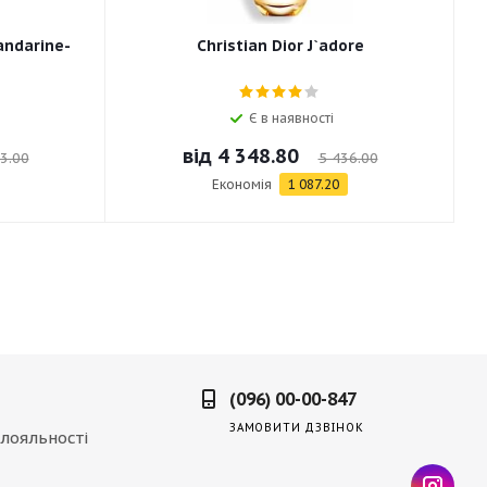
andarine-
Christian Dior J`adore
Є в наявності
від
4 348.80
3.00
5 436.00
Економія
1 087.20
(096) 00-00-847
ЗАМОВИТИ ДЗВІНОК
лояльності