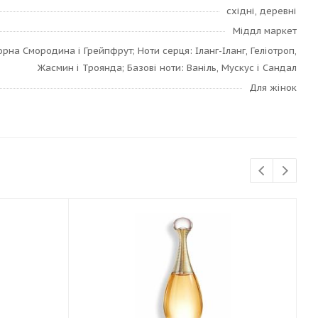
східні, деревні
Міддл маркет
орна Смородина і Грейпфрут; Ноти серця: Іланг-Іланг, Геліотроп,
Жасмин і Троянда; Базові ноти: Ваніль, Мускус і Сандал
Для жінок