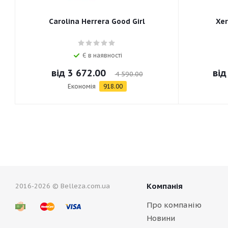
Carolina Herrera Good Girl
Xer
Є в наявності
від
3 672.00
ві
4 590.00
Економія
918.00
Компанія
2016-2026 © Belleza.com.ua
Про компанію
Новини