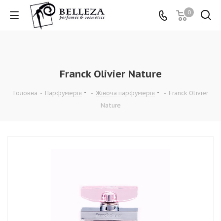
0
Franck Olivier Nature
Головна
-
Парфумерія
-
Жіноча парфумерія
-
Franck Olivier
Nature