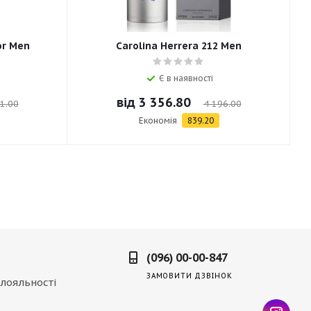
or Men
Carolina Herrera 212 Men
Є в наявності
від
3 356.80
1.00
4 196.00
Економія
839.20
(096) 00-00-847
ЗАМОВИТИ ДЗВІНОК
лояльності