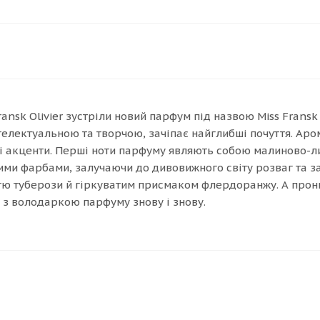
nsk Olivier зустріли новий парфум під назвою Miss Fransk 
телектуальною та творчою, зачіпає найглибші почуття. Аро
'яні акценти. Перші ноти парфуму являють собою малиново
ими фарбами, залучаючи до дивовижного світу розваг та з
тю туберози й гіркуватим присмаком флердоранжу. А прон
і з володаркою парфуму знову і знову.