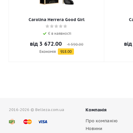
Carolina Herrera Good Girl
C
Є в наявності
від
3 672.00
ві
4 590.00
Економія
918.00
Компанія
2016-2026 © Belleza.com.ua
Про компанію
Новини