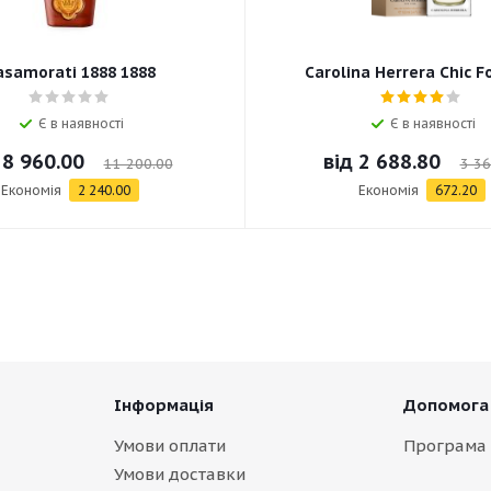
asamorati 1888 1888
Carolina Herrera Chic F
Є в наявності
Є в наявності
д
8 960.00
від
2 688.80
11 200.00
3 36
Економія
2 240.00
Економія
672.20
Інформація
Допомога
Умови оплати
Програма 
Умови доставки