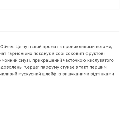
Olivier. Це чуттєвий аромат з проникливими нотами,
мат гармонійно поєднує в собі соковиті фруктові
-лимонний смузі, прикрашений часточкою кислуватого
адоволень. "Серце" парфуму стукає в такт першим
икливий мускусний шлейф із вишуканими відтінками