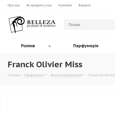
Про нас
Як купувати у нас
Контакти
Вакансії
Розпив
Парфумерія
Franck Olivier Miss
Головна
-
Парфумерія
-
Жіноча парфумерія
-
Franck Olivier Mi