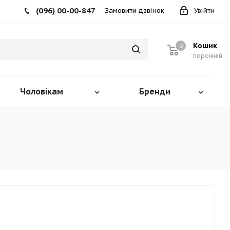
(096) 00-00-847
Замовити дзвінок
Увійти
Кошик
0
порожній
Чоловікам
Бренди