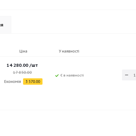
ня
Ціна
У наявності
14 280.00
/шт
17 850.00
Є в наявності
Економія
3 570.00