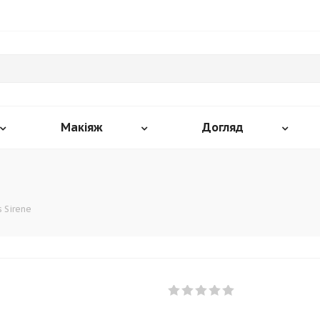
Макіяж
Догляд
s Sirene