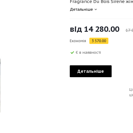
Fragrance Du Bois Sirene жін
Детальніше
від
14 280.00
17 
Економія
3 570.00
Є в наявності
Детальніше
Ці
ці