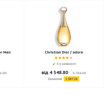
or Men
Christian Dior J`adore
Є в наявності
від
4 348.80
1.00
5 436.00
Економія
1 087.20