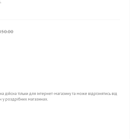
.
850.00
на дійсна тільки для інтернет-магазину та може відрізнятись від
н у роздрібних магазинах.