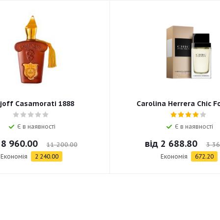
joff Casamorati 1888
Carolina Herrera Chic F
Є в наявності
Є в наявності
д
8 960.00
від
2 688.80
11 200.00
3 36
Економія
2 240.00
Економія
672.20