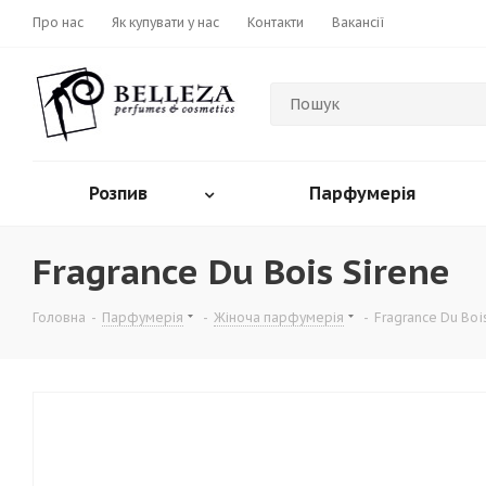
Про нас
Як купувати у нас
Контакти
Вакансії
Розпив
Парфумерія
Fragrance Du Bois Sirene
Головна
-
Парфумерія
-
Жіноча парфумерія
-
Fragrance Du Boi