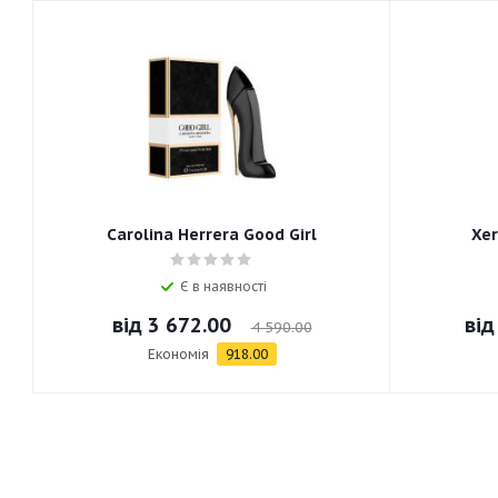
Carolina Herrera Good Girl
Xer
Є в наявності
від
3 672.00
ві
4 590.00
Економія
918.00