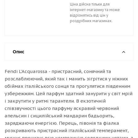
Ціна дійсна тільки для
інтернет-магазину та може
відрізнятись від цін у
роздрібних магазинах.
Опис
Fendi L'Acquarossa - пристрасний, сонячний та
розслаблюючий, який так і манить зігрітися у ніжних
обіймах італійського сонця та прогулятися південним
узбережжям. Цей парфум здатний занурити у світ мрій
і закрутити у ритмі тарантели. В екзотичній
співзвучності цього парфуму яскравий червоний
апельсин і сицилійський мандарин бадьорить,
заряджаючи енергією. Перець, півонія та фіалка
розкривають пристрасний італійський темперамент,
мускус пронизує всю композицію солодкими нотами, а