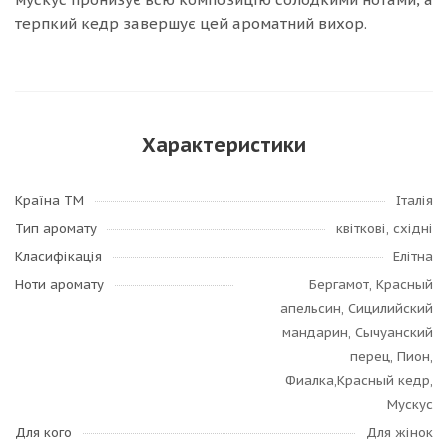
терпкий кедр завершує цей ароматний вихор.
Характеристики
Країна ТМ
Італія
Тип аромату
квіткові, східні
Класифікація
Елітна
Ноти аромату
Бергамот, Красный
апельсин, Сицилийский
мандарин, Сычуанский
перец, Пион,
Фиалка,Красный кедр,
Мускус
Для кого
Для жінок