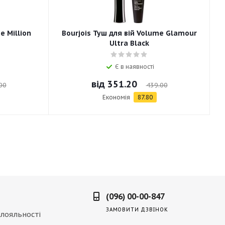
e Million
Bourjois Туш для вій Volume Glamour
Ultra Black
Є в наявності
від
351.20
00
439.00
Економія
87.80
(096) 00-00-847
ЗАМОВИТИ ДЗВІНОК
лояльності