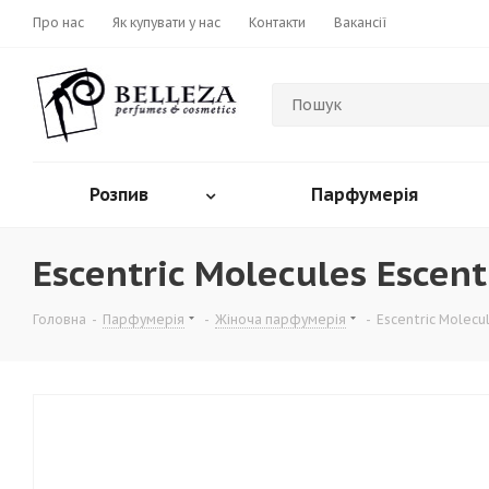
Про нас
Як купувати у нас
Контакти
Вакансії
Розпив
Парфумерія
Escentric Molecules Escent
Головна
-
Парфумерія
-
Жіноча парфумерія
-
Escentric Molecul