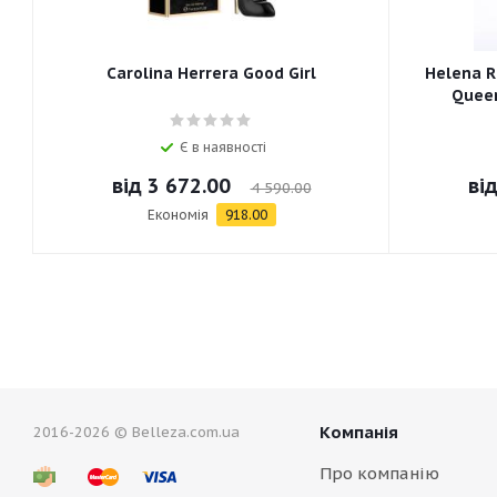
Carolina Herrera Good Girl
Helena R
Queen
Є в наявності
від
3 672.00
ві
4 590.00
Економія
918.00
Компанія
2016-2026 © Belleza.com.ua
Про компанію