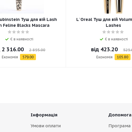
ubinstein Туш для вій Lash
L`Oreal Туш для вій Volum
 Feline Blacks Mascara
Lashes
Є в наявності
Є в наявності
д
2 316.00
від
423.20
2 895.00
529.
Економія
579.00
Економія
105.80
Інформація
Допомога
Умови оплати
Програма 