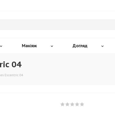
Макіяж
Догляд
ric 04
es Escentric 04