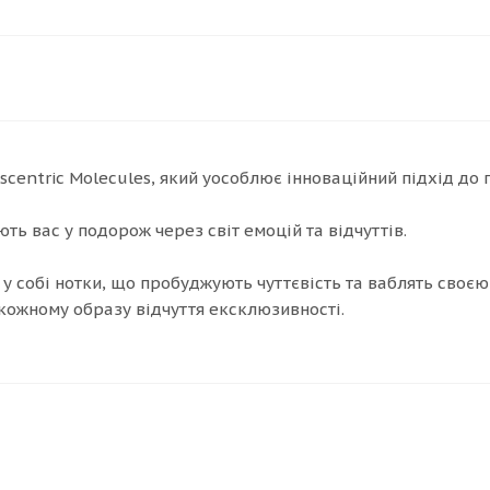
Escentric Molecules, який уособлює інноваційний підхід до 
ь вас у подорож через світ емоцій та відчуттів.
и у собі нотки, що пробуджують чуттєвість та ваблять своє
 кожному образу відчуття ексклюзивності.