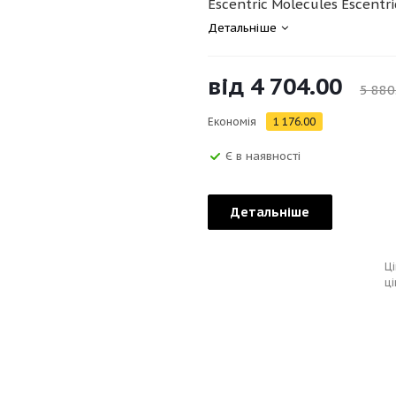
Escentric Molecules Escentric
Детальніше
від
4 704.00
5 880
Економія
1 176.00
Є в наявності
Детальніше
Ці
ці