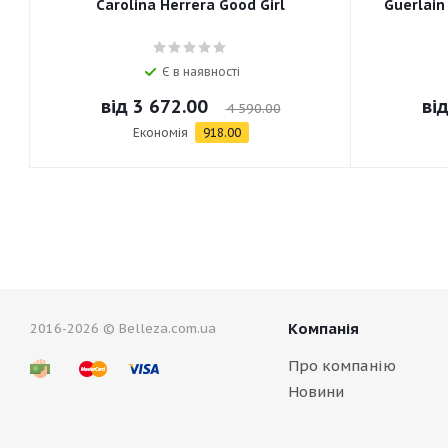
Carolina Herrera Good Girl
Guerlain
Є в наявності
від
3 672.00
ві
4 590.00
Економія
918.00
Компанія
2016-2026 © Belleza.com.ua
Про компанію
Новини