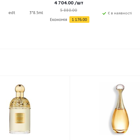
4 704.00
/шт
5 880.00
edt
3*8.5ml
Є в наявності
Економія
1 176.00