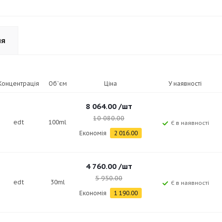
ня
Концентрація
Об`єм
Ціна
У наявності
8 064.00
/шт
10 080.00
edt
100ml
Є в наявності
Економія
2 016.00
4 760.00
/шт
5 950.00
edt
30ml
Є в наявності
Економія
1 190.00