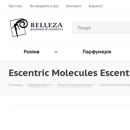
Про нас
Як купувати у нас
Контакти
Вакансії
Розпив
Парфумерія
Escentric Molecules Escent
Головна
-
Парфумерія
-
Жіноча парфумерія
-
Escentric Molecul