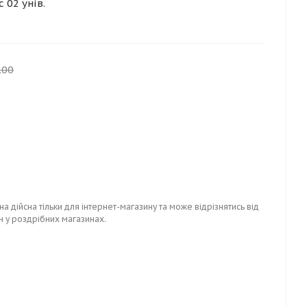
 02 унів.
.00
на дійсна тільки для інтернет-магазину та може відрізнятись від
н у роздрібних магазинах.