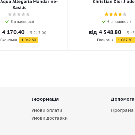
 Aqua Allegoria Mandarine-
Christian Dior J`ado
Basilic
Є в наявності
Є в наявності
д
4 170.40
від
4 348.80
5 213.00
5 43
Економія
1 042.60
Економія
1 087.20
Інформація
Допомога
Умови оплати
Програма 
Умови доставки