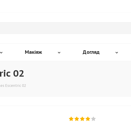
Макіяж
Догляд
ric 02
es Escentric 02