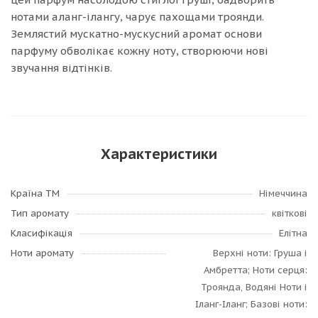
нотами аланг-ілангу, чарує пахощами троянди.
Землястий мускатно-мускусний аромат основи
парфуму обволікає кожну ноту, створюючи нові
звучання відтінків.
Характеристики
Країна ТМ
Німеччина
Тип аромату
квіткові
Класифікація
Елітна
Ноти аромату
Верхні ноти: Груша і
Амбретта; Ноти серця:
Троянда, Водяні Ноти і
Іланг-Іланг; Базові ноти: