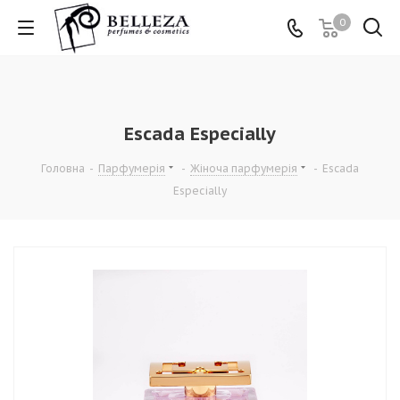
0
Escada Especially
Головна
-
Парфумерія
-
Жіноча парфумерія
-
Escada
Especially