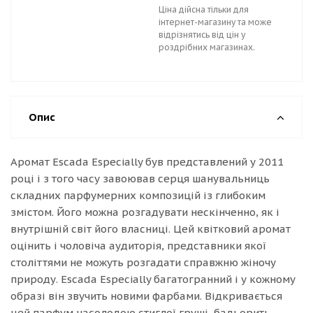
Ціна дійсна тільки для
інтернет-магазину та може
відрізнятись від цін у
роздрібних магазинах.
Опис
Аромат Escada Especially був представлений у 2011
році і з того часу завоював серця шанувальниць
складних парфумерних композицій із глибоким
змістом. Його можна розгадувати нескінченно, як і
внутрішній світ його власниці. Цей квітковий аромат
оцінить і чоловіча аудиторія, представники якої
століттями не можуть розгадати справжню жіночу
природу. Escada Especially багатогранний і у кожному
образі він звучить новими фарбами. Відкривається
цей парфум насолодою стиглої груші, бадьорить