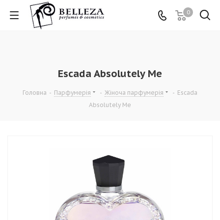
0
Escada Absolutely Me
Головна
-
Парфумерія
-
Жіноча парфумерія
-
Escada
Absolutely Me