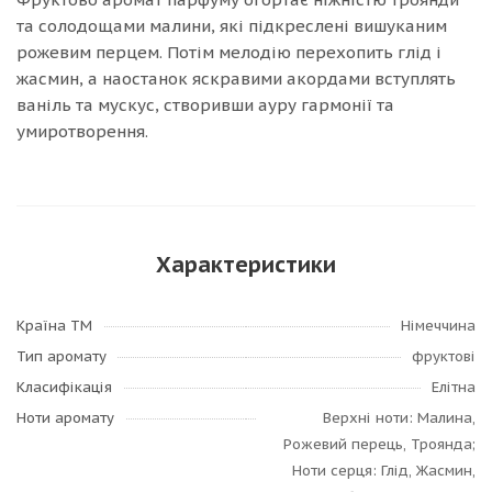
та солодощами малини, які підкреслені вишуканим
рожевим перцем. Потім мелодію перехопить глід і
жасмин, а наостанок яскравими акордами вступлять
ваніль та мускус, створивши ауру гармонії та
умиротворення.
Характеристики
Країна ТМ
Німеччина
Тип аромату
фруктові
Класифікація
Елітна
Ноти аромату
Верхні ноти: Малина,
Рожевий перець, Троянда;
Ноти серця: Глід, Жасмин,