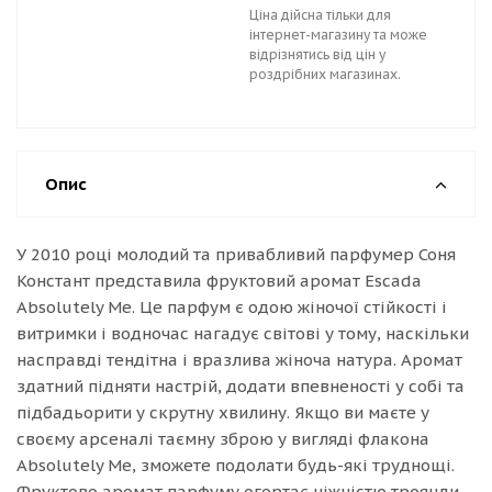
Ціна дійсна тільки для
інтернет-магазину та може
відрізнятись від цін у
роздрібних магазинах.
Опис
У 2010 році молодий та привабливий парфумер Соня
Констант представила фруктовий аромат Escada
Absolutely Me. Це парфум є одою жіночої стійкості і
витримки і водночас нагадує світові у тому, наскільки
насправді тендітна і вразлива жіноча натура. Аромат
здатний підняти настрій, додати впевненості у собі та
підбадьорити у скрутну хвилину. Якщо ви маєте у
своєму арсеналі таємну зброю у вигляді флакона
Absolutely Me, зможете подолати будь-які труднощі.
Фруктово аромат парфуму огортає ніжністю троянди