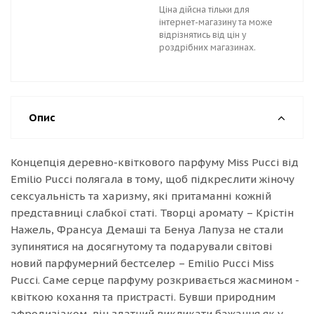
Ціна дійсна тільки для
інтернет-магазину та може
відрізнятись від цін у
роздрібних магазинах.
Опис
Концепція деревно-квіткового парфуму Miss Pucci від
Emilio Pucci полягала в тому, щоб підкреслити жіночу
сексуальність та харизму, які притаманні кожній
представниці слабкої статі. Творці аромату – Крістін
Нажель, Франсуа Демаші та Бенуа Лапуза не стали
зупинятися на досягнутому та подарували світові
новий парфумерний бестселер – Emilio Pucci Miss
Pucci. Саме серце парфуму розкривається жасмином -
квіткою кохання та пристрасті. Бувши природним
афродизіаком, він здатний викликати бажання як у