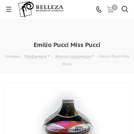
0
Emilio Pucci Miss Pucci
Головна
-
Парфумерія
-
Жіноча парфумерія
-
Emilio Pucci Miss
Pucci