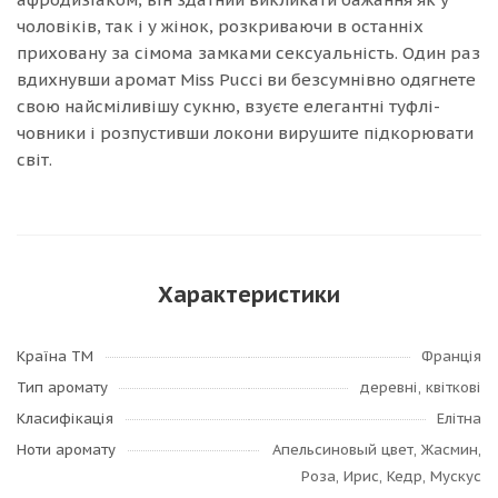
чоловіків, так і у жінок, розкриваючи в останніх
приховану за сімома замками сексуальність. Один раз
вдихнувши аромат Miss Pucci ви безсумнівно одягнете
свою найсміливішу сукню, взуєте елегантні туфлі-
човники і розпустивши локони вирушите підкорювати
світ.
Характеристики
Країна ТМ
Франція
Тип аромату
деревні, квіткові
Класифікація
Елітна
Ноти аромату
Апельсиновый цвет, Жасмин,
Роза, Ирис, Кедр, Мускус