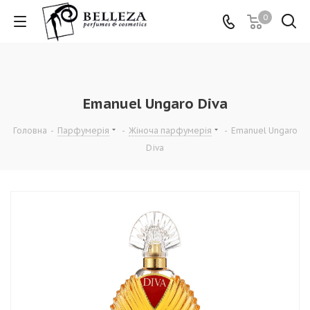
0
Emanuel Ungaro Diva
Головна
-
Парфумерія
-
Жіноча парфумерія
-
Emanuel Ungaro
Diva