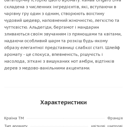
складена з численних інгредієнтів, які, вступаючи в
чарівну гру один з одним, створюють воістину
чудовий шедевр, наповнений жіночністю, легкістю та
чуттєвістю. Альдегіди, бергамот і мандарин
зливаються своїм звучанням із прянощами та квітами,
надаючи особливий шарм та розкіш будь-якому
образу елегантної представниці слабкої статі. Шлейф
аромату - це спокуса, впевненість, рішучість і
насолода, зіткані з вишуканих нот амбри, відтінків
дерев з медово-ванільними акцентами.
Характеристики
Країна ТМ
Франція
Тип аромату
квіткові, шипрові