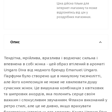
Ціна дійсна тільки для
інтернет-магазину та може
відрізнятись від цін у
роздрібних магазинах.
Опис
Тендітна, мрійлива, вразлива і водночас сильна і
впевнена в собі жінка - цей образ втілений в ароматі
Ungaro Diva від модного бренду Emanuel Ungaro.
Парфуми було створено ще в минулому тисячолітті,
але його композиція не може не хвилювати душу
сучасних жінок. Це вишукана комбінація з квіткових
та шипрових акордів, яка полонить серце своїм
важким і спокусливим звучанням. Флакон виконаний у
ретро стилі, але це не дивно, якщо врахувати
багаторічну історію цього аромату. Канва Ungaro Diva