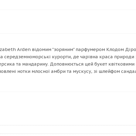
izabeth Arden відомим "зоряним" парфумером Клодом Діро
на середземноморські курорти, де чарівна краса природи з
рсика та мандарину. Доповнюється цей букет квітковими сп
ловлені нотки млосної амбри та мускусу, зі шлейфом санда