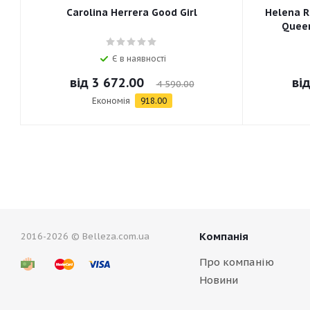
Carolina Herrera Good Girl
Helena R
Queen
Є в наявності
від
3 672.00
ві
4 590.00
Економія
918.00
Компанія
2016-2026 © Belleza.com.ua
Про компанію
Новини