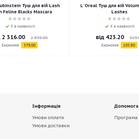
ubinstein Туш для вій Lash
L`Oreal Туш для вій Volum
 Feline Blacks Mascara
Lashes
Є в наявності
Є в наявності
д
2 316.00
від
423.20
2 895.00
529.
Економія
579.00
Економія
105.80
Інформація
Допомога
Умови оплати
Програма 
Умови доставки