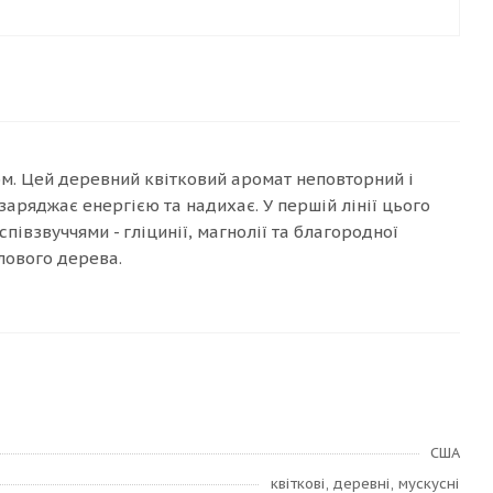
м. Цей деревний квітковий аромат неповторний і
аряджає енергією та надихає. У першій лінії цього
івзвуччями - гліцинії, магнолії та благородної
лового дерева.
США
квіткові, деревні, мускусні