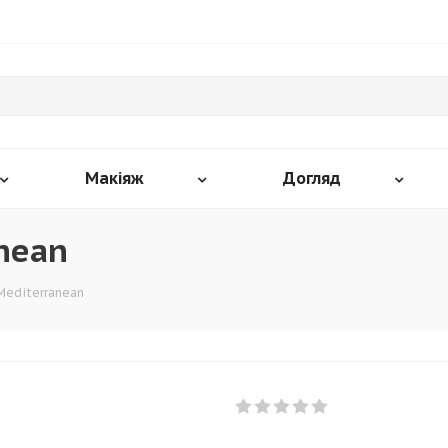
Макіяж
Догляд
anean
 Mediterranean