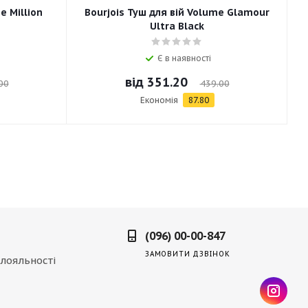
e Million
Bourjois Туш для вій Volume Glamour
Ultra Black
Є в наявності
від
351.20
00
439.00
Економія
87.80
(096) 00-00-847
ЗАМОВИТИ ДЗВІНОК
лояльності