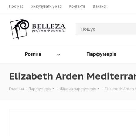
Про нас
Як купувати у нас
Контакти
Вакансії
Розпив
Парфумерія
Elizabeth Arden Mediterr
Головна
-
Парфумерія
-
Жіноча парфумерія
-
Elizabeth Arden