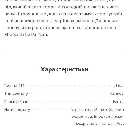
вірджинійського кедра. А солодкий післясмак листя
почув і троянди ще довго нагадуватимуть про зустріч
із цією прекрасною та чарівною жінкою. Дозвольте
собі бути щирою, ніжною, чуттєвою та прекрасною з
Elie Saab Le Parfum.
Характеристики
Країна ТМ
Ліван
Тип аромату
квіткові
Класифікація
Елітна
Ноти аромату
Апельсиновый цвет, Жасмин,
Белый мед, Вирджинийский
кедр, Листья пачули, Роза