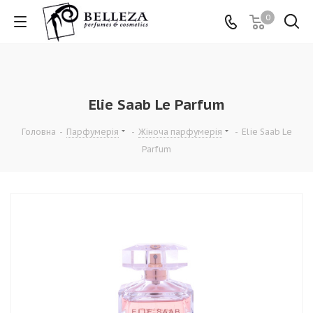
0
Elie Saab Le Parfum
Головна
-
Парфумерія
-
Жіноча парфумерія
-
Elie Saab Le
Parfum