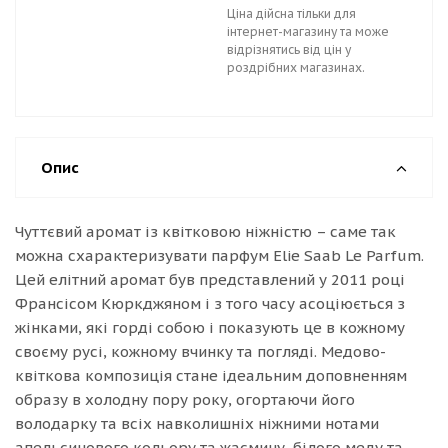
Ціна дійсна тільки для
інтернет-магазину та може
відрізнятись від цін у
роздрібних магазинах.
Опис
Чуттєвий аромат із квітковою ніжністю – саме так
можна схарактеризувати парфум Elie Saab Le Parfum.
Цей елітний аромат був представлений у 2011 році
Франсісом Кюркджяном і з того часу асоціюється з
жінками, які горді собою і показують це в кожному
своєму русі, кожному вчинку та погляді. Медово-
квіткова композиція стане ідеальним доповненням
образу в холодну пору року, огортаючи його
володарку та всіх навколишніх ніжними нотами
апельсинового кольору та жасмину, білого меду та