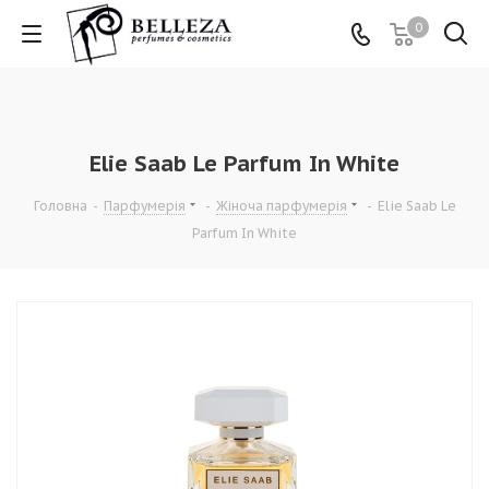
0
Elie Saab Le Parfum In White
Головна
-
Парфумерія
-
Жіноча парфумерія
-
Elie Saab Le
Parfum In White