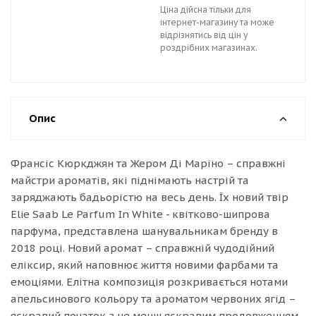
Ціна дійсна тільки для
інтернет-магазину та може
відрізнятись від цін у
роздрібних магазинах.
Опис
Франсіс Кюркджян та Жером Ді Маріно – справжні
майстри ароматів, які піднімають настрій та
заряджають бадьорістю на весь день. Їх новий твір
Elie Saab Le Parfum In White - квітково-шипрова
парфума, представлена шанувальникам бренду в
2018 році. Новий аромат – справжній чудодійний
еліксир, який наповнює життя новими фарбами та
емоціями. Елітна композиція розкривається нотами
апельсинового кольору та ароматом червоних ягід –
яскравий початок з не менш яскравим продовженням.