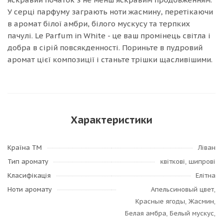
У серці парфуму заграють ноти жасмину, перетікаючи
в аромат білої амбри, білого мускусу та терпких
пачулі. Le Parfum in White - це ваш промінець світла і
добра в сірій повсякденності. Пориньте в пудровий
аромат цієї композиції і станьте трішки щасливішими.
Характеристики
Країна ТМ
Ліван
Тип аромату
квіткові, шипрові
Класифікація
Елітна
Ноти аромату
Апельсиновый цвет,
Красные ягоды, Жасмин,
Белая амбра, Белый мускус,