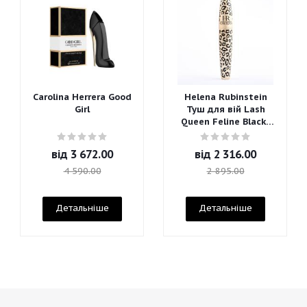
Carolina Herrera Good
Helena Rubinstein
Girl
Туш для вій Lash
Queen Feline Blacks
Mascara
від
3 672.00
від
2 316.00
4 590.00
2 895.00
Детальніше
Детальніше