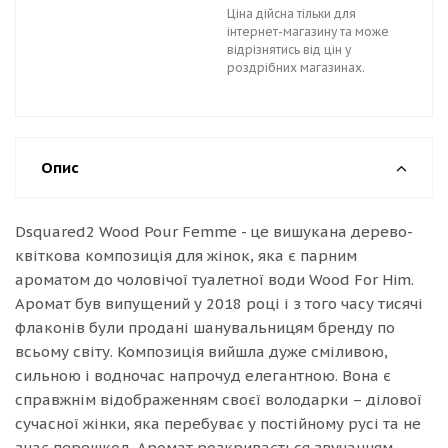
Ціна дійсна тільки для
інтернет-магазину та може
відрізнятись від цін у
роздрібних магазинах.
Опис
Dsquared2 Wood Pour Femme - це вишукана дерево-
квіткова композиція для жінок, яка є парним
ароматом до чоловічої туалетної води Wood For Him.
Аромат був випущений у 2018 році і з того часу тисячі
флаконів були продані шанувальницям бренду по
всьому світу. Композиція вийшла дуже сміливою,
сильною і водночас напрочуд елегантною. Вона є
справжнім відображенням своєї володарки – ділової
сучасної жінки, яка перебуває у постійному русі та не
знає перешкод. Аромат розкривається звучанням