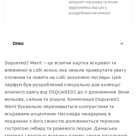
інтернет-магазину та може
відрізнятись від цін у
роздрібних магазинах.
Опис
Dsquared2 Want – це візитна картка яскравої та
впевненої в собі жінки, яка звикла привертати увагу
оточення та ловити на собі захоплені погляди. Цей
парфум був розроблений спеціально для колекції
жіночого одягу від DSQUARED2 до її доповнення. Вона
вольова, сильна та рішуча. Композиція Dsquared2
Want буквально переливається контрастами та
яскравими акцентами. Насолода мандарину в
поєднанні з його свіжістю доповнюється терпкою
гостротою імбиру та рожевого перцю. Дамаська
троянда і ванільні відтінки п'янить своєю насолодою,