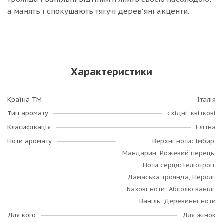
а манять і спокушають тягучі дерев'яні акценти.
Характеристики
Країна ТМ
Італія
Тип аромату
східні, квіткові
Класифікація
Елітна
Ноти аромату
Верхні ноти: Імбир,
Мандарин, Рожевий перець;
Ноти серця: Геліотроп,
Дамаська троянда, Неролі;
Базові ноти: Абсолю ванілі,
Ваніль, Деревинні ноти
Для кого
Для жінок