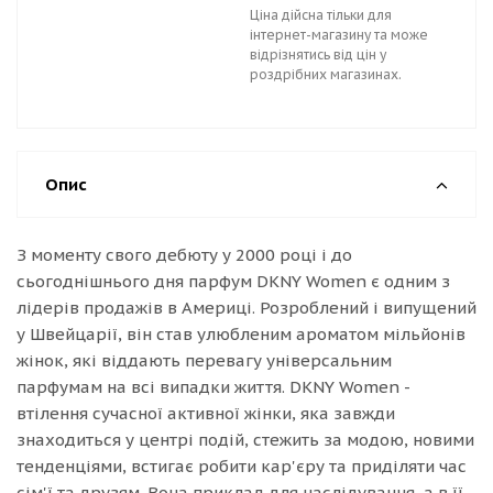
Ціна дійсна тільки для
інтернет-магазину та може
відрізнятись від цін у
роздрібних магазинах.
Опис
З моменту свого дебюту у 2000 році і до
сьогоднішнього дня парфум DKNY Women є одним з
лідерів продажів в Америці. Розроблений і випущений
у Швейцарії, він став улюбленим ароматом мільйонів
жінок, які віддають перевагу універсальним
парфумам на всі випадки життя. DKNY Women -
втілення сучасної активної жінки, яка завжди
знаходиться у центрі подій, стежить за модою, новими
тенденціями, встигає робити кар'єру та приділяти час
сім'ї та друзям. Вона приклад для наслідування, а в її