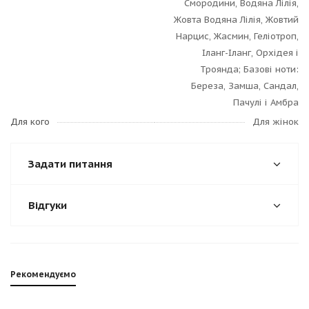
Смородини, Водяна Лілія,
Жовта Водяна Лілія, Жовтий
Нарцис, Жасмин, Геліотроп,
Іланг-Іланг, Орхідея і
Троянда; Базові ноти:
Береза, Замша, Сандал,
Пачулі і Амбра
Для кого
Для жінок
Задати питання
Відгуки
Рекомендуємо