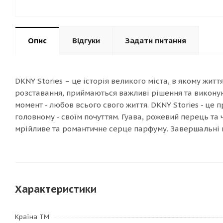
Опис
Відгуки
Задати питання
DKNY Stories – це історія великого міста, в якому житт
розставання, приймаються важливі рішення та виконую
момент - любов всього свого життя. DKNY Stories - це 
головному - своїм почуттям. Гуава, рожевий перець та 
мрійливе та романтичне серце парфуму. Завершальні н
Характеристики
Країна ТМ