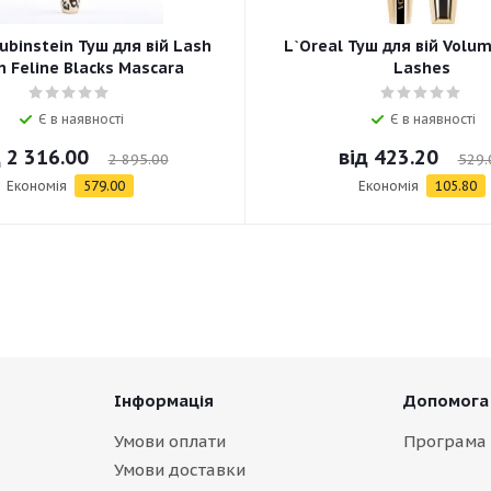
ubinstein Туш для вій Lash
L`Oreal Туш для вій Volum
 Feline Blacks Mascara
Lashes
Є в наявності
Є в наявності
д
2 316.00
від
423.20
2 895.00
529.
Економія
579.00
Економія
105.80
Інформація
Допомога
Умови оплати
Програма 
Умови доставки