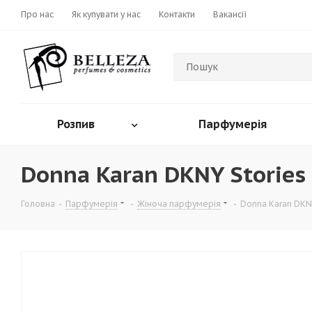
Про нас
Як купувати у нас
Контакти
Вакансії
Розпив
Парфумерія
Donna Karan DKNY Stories
Головна
-
Парфумерія
-
Жіноча парфумерія
-
Donna Karan DKN