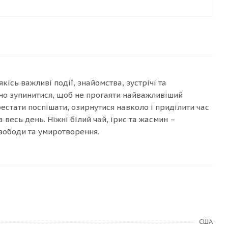
кісь важливі події, знайомства, зустрічі та
сно зупинитися, щоб не прогаяти найважливіший
рестати поспішати, озирнутися навколо і приділити час
весь день. Ніжні білий чай, ірис та жасмин –
свободи та умиротворення.
США