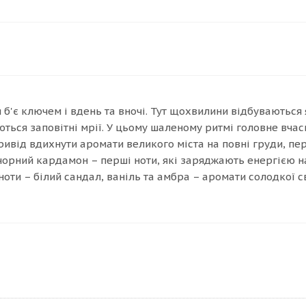
я б'є ключем і вдень та вночі. Тут щохвилини відбуваються я
ться заповітні мрії. У цьому шаленому ритмі головне вча
привід вдихнути аромати великого міста на повні груди, пе
чорний кардамон – перші ноти, які заряджають енергією на 
оти – білий сандал, ваніль та амбра – аромати солодкої 