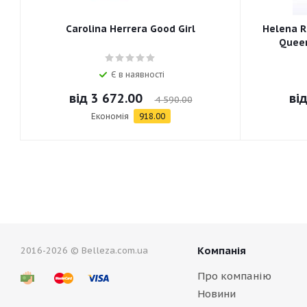
Carolina Herrera Good Girl
Helena R
Queen
Є в наявності
від
3 672.00
ві
4 590.00
Економія
918.00
Компанія
2016-2026 © Belleza.com.ua
Про компанію
Новини