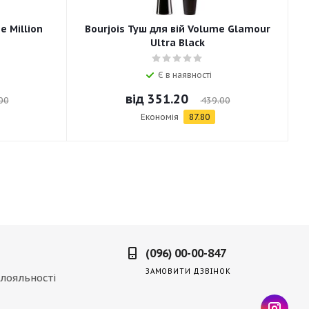
e Million
Bourjois Туш для вій Volume Glamour
Ultra Black
Є в наявності
від
351.20
00
439.00
Економія
87.80
(096) 00-00-847
ЗАМОВИТИ ДЗВІНОК
лояльності