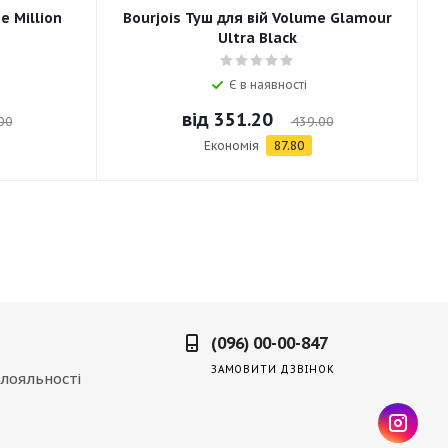
e Million
Bourjois Туш для вій Volume Glamour
Ultra Black
Є в наявності
від
351.20
00
439.00
Економія
87.80
(096) 00-00-847
ЗАМОВИТИ ДЗВІНОК
лояльності