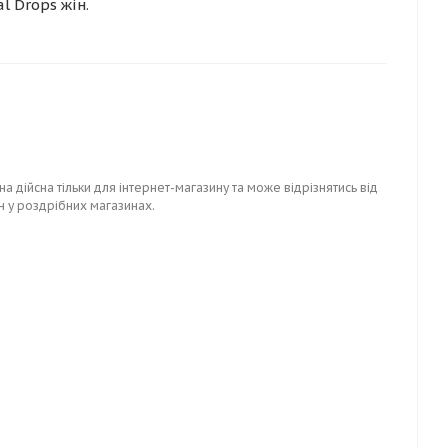
l Drops жін.
на дійсна тільки для інтернет-магазину та може відрізнятись від
н у роздрібних магазинах.