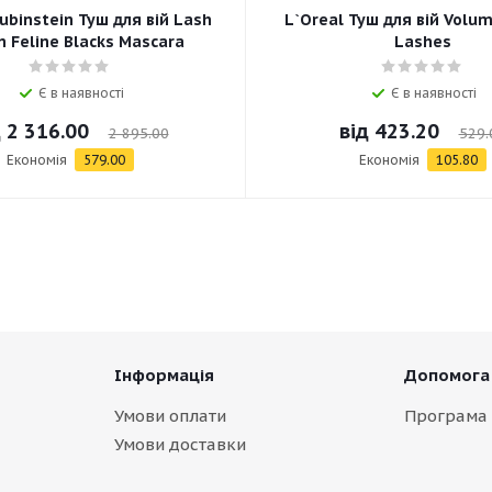
ubinstein Туш для вій Lash
L`Oreal Туш для вій Volum
 Feline Blacks Mascara
Lashes
Є в наявності
Є в наявності
д
2 316.00
від
423.20
2 895.00
529.
Економія
579.00
Економія
105.80
Інформація
Допомога
Умови оплати
Програма 
Умови доставки