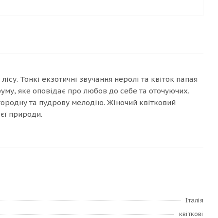
лісу. Тонкі екзотичні звучання неролі та квіток папая
фуму, яке оповідає про любов до себе та оточуючих.
ородну та пудрову мелодію. Жіночий квітковий
оєї природи.
Італія
квіткові