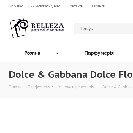
Про нас
Як купувати у нас
Контакти
Вакансії
Розпив
Парфумерія
Dolce & Gabbana Dolce Flo
Головна
-
Парфумерія
-
Жіноча парфумерія
-
Dolce & Gabbana 