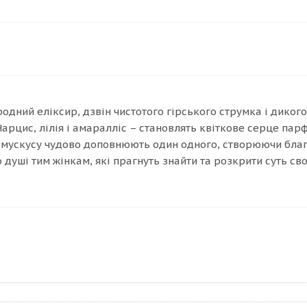
одний еліксир, дзвін чистотого гірського струмка і дикого 
Нарцис, лілія і амаралліс – становлять квіткове серце пар
 мускусу чудово доповнюють один одного, створюючи благ
душі тим жінкам, які прагнуть знайти та розкрити суть св