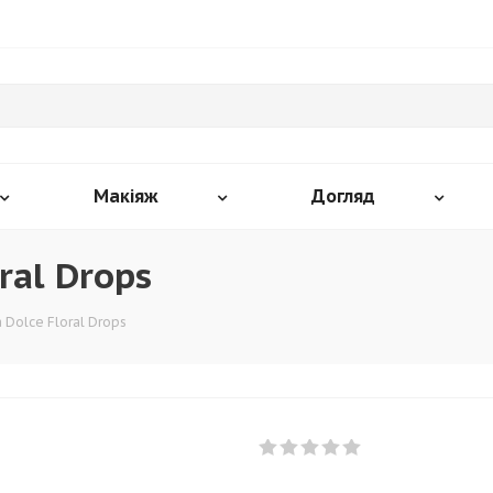
Макіяж
Догляд
ral Drops
Dolce Floral Drops