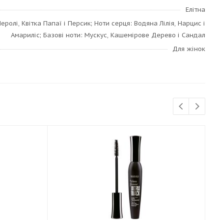
Елітна
еролі, Квітка Папаї і Персик; Ноти серця: Водяна Лілія, Нарцис і
Амариліс; Базові ноти: Мускус, Кашемірове Дерево і Сандал
Для жінок