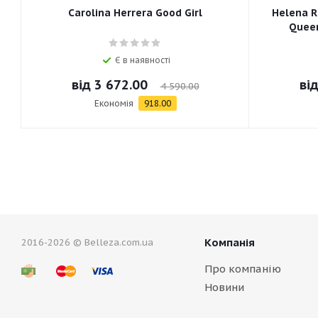
Carolina Herrera Good Girl
Helena R
Queen
Є в наявності
від
3 672.00
ві
4 590.00
Економія
918.00
Компанія
2016-2026 © Belleza.com.ua
Про компанію
Новини