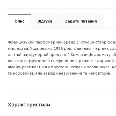
Опис
Відгуки
Задати питання
Французький парфумерний бренд Diptyque створює аро
мистецтва. У далекому 1986 році з'явилася чарівна с
елітної парфумерної продукції. Композиція аромату зб
початку парфумерної симфонії розкривається пряний 
шлейф розтікається у просторі нотками опопанакса. Аро
та норовливі, але завжди незрівнянні та неповторні.
Характеристики