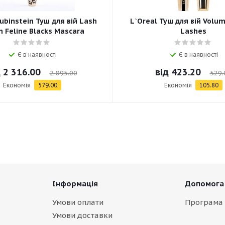
ubinstein Туш для вій Lash
L`Oreal Туш для вій Volum
 Feline Blacks Mascara
Lashes
Є в наявності
Є в наявності
д
2 316.00
від
423.20
2 895.00
529.
Економія
579.00
Економія
105.80
Інформація
Допомога
Умови оплати
Програма 
Умови доставки