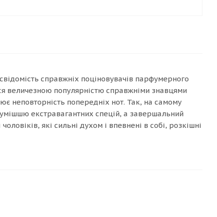
свідомість справжніх поціновувачів парфумерного
ться величезною популярністю справжніми знавцями
ює неповторність попередніх нот. Так, на самому
сумішшю екстравагантних спецій, а завершальний
оловіків, які сильні духом і впевнені в собі, розкішні