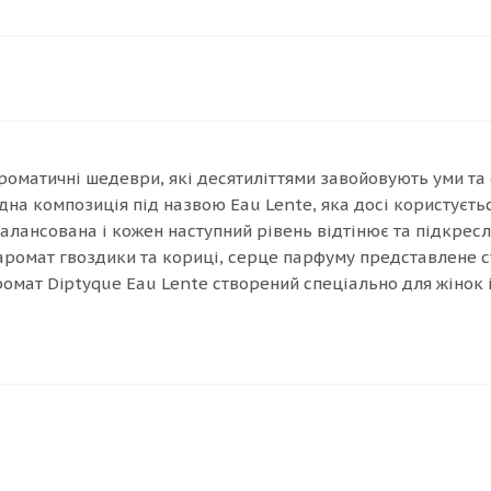
матичні шедеври, які десятиліттями завойовують уми та 
хідна композиція під назвою Eau Lente, яка досі користує
алансована і кожен наступний рівень відтінює та підкресл
аромат гвоздики та кориці, серце парфуму представлене 
мат Diptyque Eau Lente створений спеціально для жінок і ч