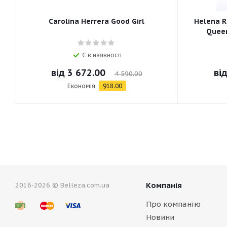
Carolina Herrera Good Girl
Helena R
Queen
Є в наявності
від
3 672.00
ві
4 590.00
Економія
918.00
Компанія
2016-2026 © Belleza.com.ua
Про компанію
Новини