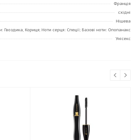
Франція
східні
Нішева
и: Гвоздика, Кориця; Ноти серця: Спеції; Базові ноти: Опопанакс
Унісекс