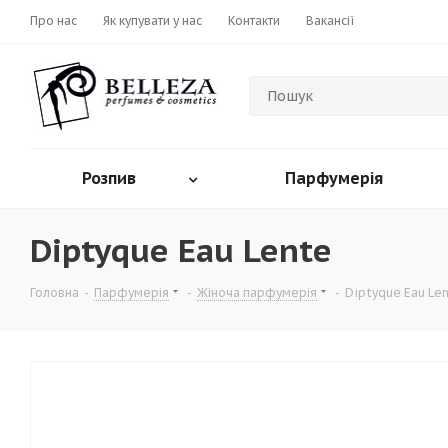
Про нас
Як купувати у нас
Контакти
Вакансії
Розпив
Парфумерія
Diptyque Eau Lente
Головна
-
Парфумерія
-
Жіноча парфумерія
-
Diptyque Eau Le