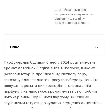
Ціна дійсна тільки для
інтернет-магазину та може
відрізнятись від цін у
роздрібних магазинах.
Опис
Парфумерний будинок Creed у 2014 році випустив
аромат для жінок Originale Iris Tubereose, в якому
розповів історію про ідеальну квіткову пару,
закохану один в одного - ірису та туберозу. Тонкі та
вишукані аромати цих кольорів – головна лінія
парфуму, яка наповнює аромат чуттєвістю і робить
його чарівним. Перші ноти парфуму, які своїми
звучаннями готують до чудових серцевих акцентів –