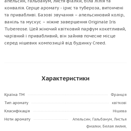
апельсин, гальбанум, листя фіалки, біла лілія та
конвалія. Серце аромату - ірис та тубероза, витончені
та привабливі. Базові звучання – апельсиновий колір,
ваніль та мускус – ніжне завершення Originale Iris
Tubereose. Цей жіночий квітковий парфум кокетливий,
чарівний і привабливий, він зайняв почесне місце
серед нішевих композицій від будинку Creed.
Характеристики
Країна ТМ
Франція
Тип аромату
квіткові
Класифікація
Нішева
Ноти аромату
Апельсин, Гальбанум, Листья
фиалки, Белая лилия,