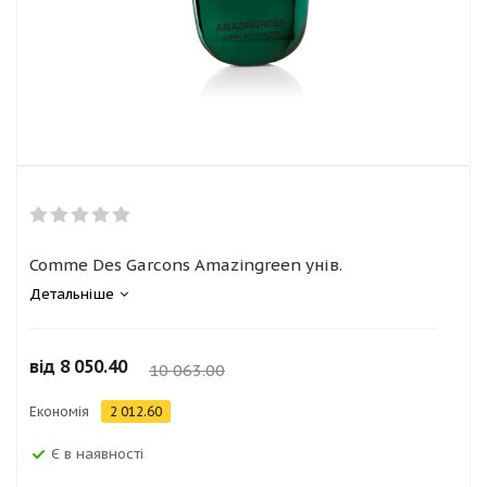
Comme Des Garcons Amazingreen унів.
Детальніше
від
8 050.40
10 063.00
Економія
2 012.60
Є в наявності