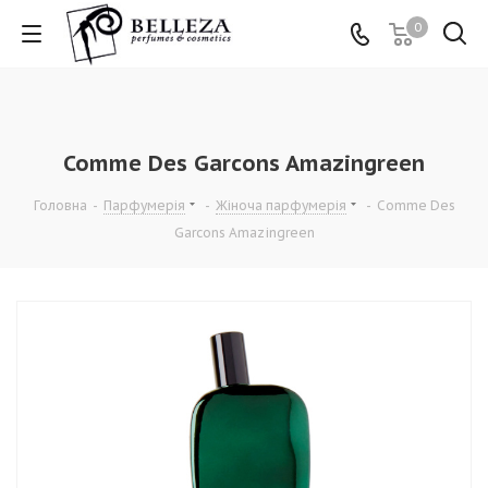
0
Comme Des Garcons Amazingreen
Головна
-
Парфумерія
-
Жіноча парфумерія
-
Comme Des
Garcons Amazingreen