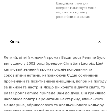
Ціна дійсна тільки для
інтернет-магазину та може
відрізнятись від цін у
роздрібних магазинах.
Опис
Легкий, літній жіночий аромат Bazar pour Femme було
випущено у 2002 році брендом Christian Lacroix. Цей
квітковий зелений аромат рясніє яскравими та
соковитими нотами, наповнюючи будні сонячними
променями та позитивними емоціями, попри на погоду
за вікном та настрій. Якщо Ви хочете відчути свято, то
Bazar pour Femme припаде Вам до душі. Він грайливо
наповнює повітря ароматами нектарину, японського
мандарина, абрикосового та апельсинового кольору.
Розкриваючись подібно квітці під теплими ранковими