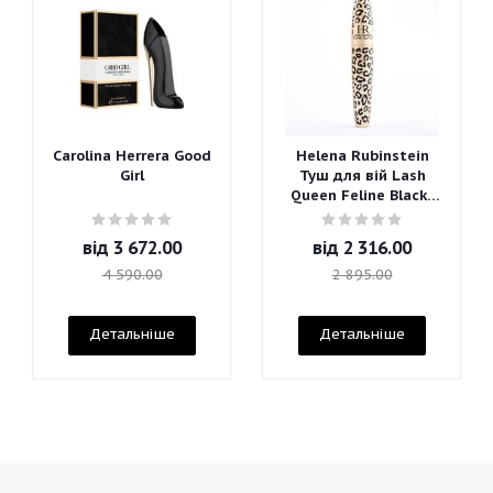
Carolina Herrera Good
Helena Rubinstein
Girl
Туш для вій Lash
Queen Feline Blacks
Mascara
від
3 672.00
від
2 316.00
4 590.00
2 895.00
Детальніше
Детальніше