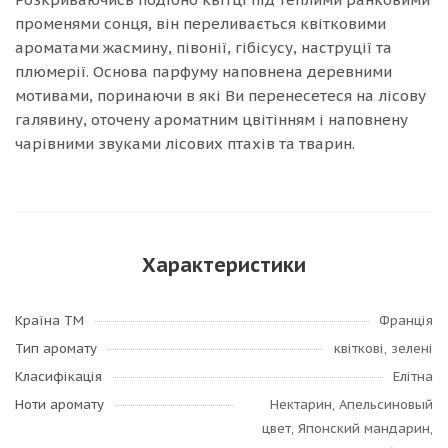
променями сонця, він переливається квітковими
ароматами жасмину, півонії, гібісусу, наструції та
плюмерії. Основа парфуму наповнена деревними
мотивами, поринаючи в які Ви перенесетеся на лісову
галявину, оточену ароматним цвітінням і наповнену
чарівними звуками лісових птахів та тварин.
Характеристики
Країна ТМ
Франція
Тип аромату
квіткові, зелені
Класифікація
Елітна
Ноти аромату
Нектарин, Апельсиновый
цвет, Японский мандарин,