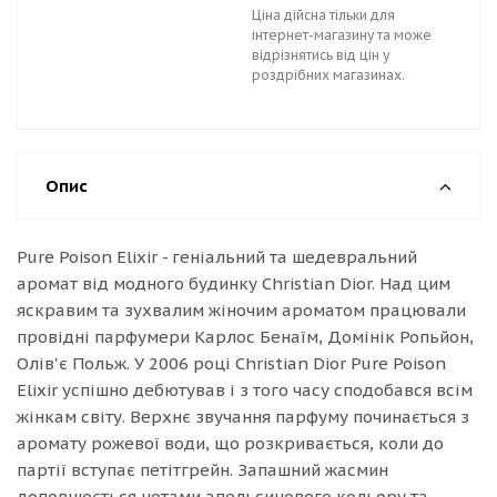
Ціна дійсна тільки для
інтернет-магазину та може
відрізнятись від цін у
роздрібних магазинах.
Опис
Pure Poison Elixir - геніальний та шедевральний
аромат від модного будинку Christian Dior. Над цим
яскравим та зухвалим жіночим ароматом працювали
провідні парфумери Карлос Бенаїм, Домінік Ропьйон,
Олів'є Польж. У 2006 році Christian Dior Pure Poison
Elixir успішно дебютував і з того часу сподобався всім
жінкам світу. Верхнє звучання парфуму починається з
аромату рожевої води, що розкривається, коли до
партії вступає петітгрейн. Запашний жасмин
доповнюється нотами апельсинового кольору та