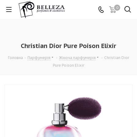
0
Christian Dior Pure Poison Elixir
Головна
-
Парфумерія
-
Жіноча парфумерія
-
Christian Dior
Pure Poison Elixir