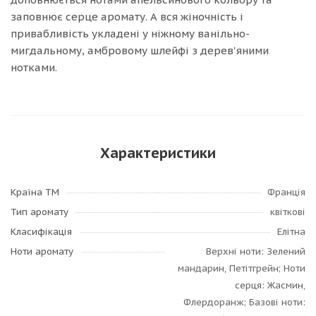
заповнює серце аромату. А вся жіночність і
привабливість укладені у ніжному ванільно-
мигдальному, амбровому шлейфі з дерев'яними
нотками.
Характеристики
Країна ТМ
Франція
Тип аромату
квіткові
Класифікація
Елітна
Ноти аромату
Верхні ноти: Зелений
мандарин, Петітгрейн; Ноти
серця: Жасмин,
Флердоранж; Базові ноти: