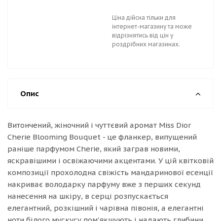
Ціна дійсна тільки для
інтернет-магазину та може
відрізнятись від цін у
роздрібних магазинах.
Опис
Витончений, жіночний і чуттєвий аромат Miss Dior
Cherie Blooming Bouquet - це фланкер, випущений
раніше парфумом Cherie, який заграв новими,
яскравішими і освіжаючими акцентами. У цій квітковій
композиції прохолодна свіжість мандаринової есенції
накриває володарку парфуму вже з перших секунд
нанесення на шкіру, в серці розпускається
елегантний, розкішний і чарівна півонія, а елегантні
ноти білого мускусу пом'якшують і надають глибини