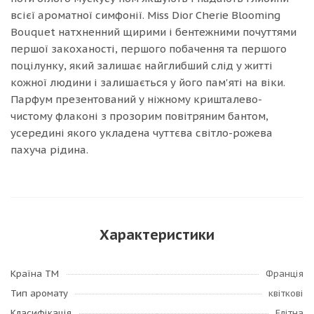
всієї ароматної симфонії. Miss Dior Cherie Blooming
Bouquet натхненний щирими і бентежними почуттями
першої закоханості, першого побачення та першого
поцілунку, який залишає найглибший слід у житті
кожної людини і залишається у його пам'яті на віки.
Парфум презентований у ніжному кришталево-
чистому флаконі з прозорим повітряним бантом,
усередині якого укладена чуттєва світло-рожева
пахуча рідина.
Характеристики
Країна ТМ
Франція
Тип аромату
квіткові
Класифікація
Елітна