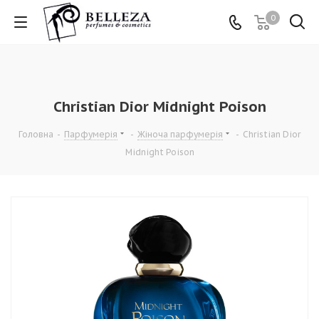
0
Christian Dior Midnight Poison
Головна
-
Парфумерія
-
Жіноча парфумерія
-
Christian Dior
Midnight Poison