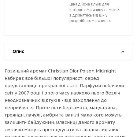
Ціна дійсна тільки для
інтернет-магазину та може
відрізнятись від цін у
роздрібних магазинах.
Опис
Розкішний аромат Christian Dior Poison Midnight
набирає все більшої популярності серед
представниць прекрасної статі. Парфуми побачили
світ у 2007 році і з того часу навколо нього безліч
неоднозначних відгуків - від захоплення до
неприйняття. Проте ноти бергамота, мандарина,
троянди, пачулі, амбри та ванілі мало кого можуть
залишити байдужими. Власниці даного аромату
сміливо можуть претендувати на звання сильних,
сміливих, сексуальних та загадкових, тому що саме