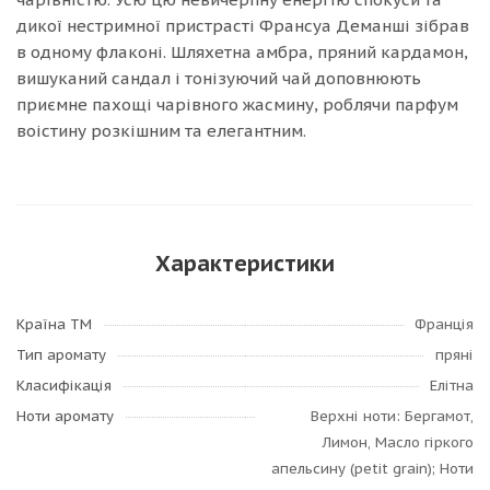
дикої нестримної пристрасті Франсуа Деманші зібрав
в одному флаконі. Шляхетна амбра, пряний кардамон,
вишуканий сандал і тонізуючий чай доповнюють
приємне пахощі чарівного жасмину, роблячи парфум
воістину розкішним та елегантним.
Характеристики
Країна ТМ
Франція
Тип аромату
пряні
Класифікація
Елітна
Ноти аромату
Верхні ноти: Бергамот,
Лимон, Масло гіркого
апельсину (petit grain); Ноти