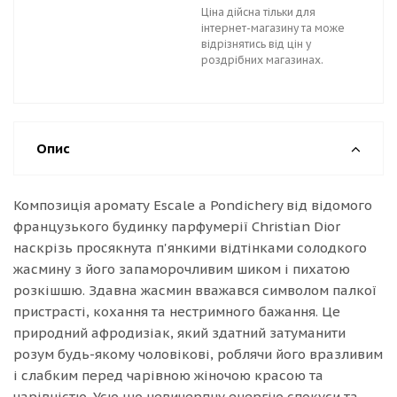
Ціна дійсна тільки для
інтернет-магазину та може
відрізнятись від цін у
роздрібних магазинах.
Опис
Композиція аромату Escale a Pondichery від відомого
французького будинку парфумерії Christian Dior
наскрізь просякнута п'янкими відтінками солодкого
жасмину з його запаморочливим шиком і пихатою
розкішшю. Здавна жасмин вважався символом палкої
пристрасті, кохання та нестримного бажання. Це
природний афродизіак, який здатний затуманити
розум будь-якому чоловікові, роблячи його вразливим
і слабким перед чарівною жіночою красою та
чарівністю. Усю цю невичерпну енергію спокуси та