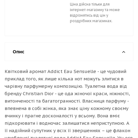
Ціна дійсна тільки для
інтернет-магазину та може
відрізнятись від цін у
роздрібних магазинах.
Опис
Квітковий аромат Addict Eau Sensuelle - це чудовий
приклад того, як лише кілька нот можуть злитися в
чарівну парфумерну композицію. Туалетна вода від
бренду Christian Dior - це ода жіночої краси, ніжності,
витонченості та багатогранності. Власниця парфуму -
впевнена в собі жінка, яка знає ціну кожному своєму
вчинку і прагне досконалості у всьому. Вона вміє
підкорювати і водночас залишатися неприступною. А
її надійний супутник у всіх її звершеннях – це флакон
улюбленої туалетної води Addict Eau Sensuelle. Усього