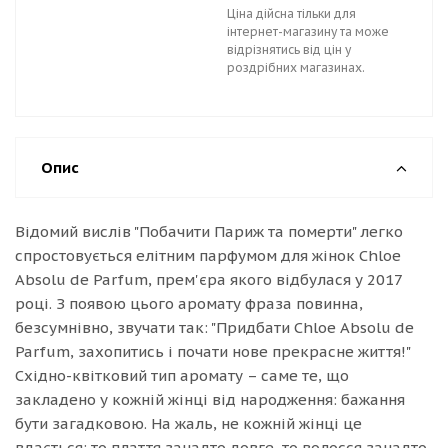
Ціна дійсна тільки для
інтернет-магазину та може
відрізнятись від цін у
роздрібних магазинах.
Опис
Відомий вислів "Побачити Париж та померти" легко
спростовується елітним парфумом для жінок Chloe
Absolu de Parfum, прем'єра якого відбулася у 2017
році. З появою цього аромату фраза повинна,
безсумнівно, звучати так: "Придбати Chloe Absolu de
Parfum, захопитись і почати нове прекрасне життя!"
Східно-квітковий тип аромату – саме те, що
закладено у кожній жінці від народження: бажання
бути загадковою. На жаль, не кожній жінці це
вдається: то плаття занадто довге, то волосся занадто