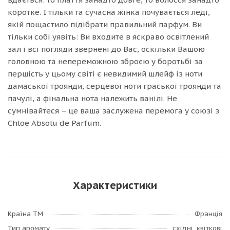
коротке. І тільки та сучасна жінка почувається леді,
якій пощастило підібрати правильний парфум. Ви
тільки собі уявіть: Ви входите в яскраво освітлений
зал і всі погляди звернені до Вас, оскільки Вашою
головною та непереможною зброєю у боротьбі за
першість у цьому світі є невидимий шлейф із ноти
дамаської троянди, серцевої ноти граської троянди та
пачулі, а фінальна нота належить ванілі. Не
сумнівайтеся – це ваша заслужена перемога у союзі з
Chloe Absolu de Parfum.
Характеристики
Країна ТМ
Франція
Тип аромату
східні, квіткові