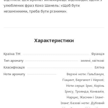
улюблених фраз Коко Шанель: «Щоб бути
незамінними, треба бути різними».
Характеристики
Країна ТМ
Франція
Тип аромату
зелені, квіткові
Класифікація
Елітна
Ноти аромату
Верхні ноти: Гальбанум,
Гіацинт, Бергамот і Неролі;
Ноти серця: Ірис, Корінь
Ірису, Троянда, Конвалія,
Нарцис, Жасмин і Іланг-
Іланг; Базові ноти: Дубовий