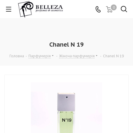
0
Chanel N 19
Головна
-
Парфумерія
-
Жіноча парфумерія
-
Chanel N 19