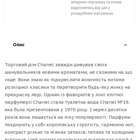
інтернет-магазину та може
відрізнятись від цін у
роздрібних магазинах.
Опис
Торговий дім Chanel завжди дивував своїх
шанувальників новими ароматами, не схожими на що
інше. Вони знаю як підкреслити жіночність нотами
розкішної класики та перетворити будь-яку жінку на
прекрасну леді. Одним із фаворитів у лінії елітної
парфумерії Chanel стала туалетна вода Chanel №19,
яка була презентована у 1970 році. І через десятки
років вона лишається на піку популярності. Парфуми
поєднують у собі королівську строгість, гармонію нот,
контраст різких та м'яких запахів, теплих та холодних
відтінків. Цей аромат якнайкраще відповідає одній з