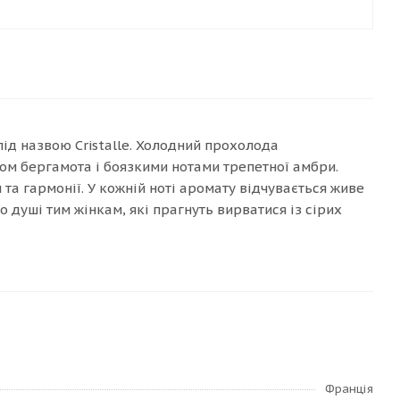
 під назвою Cristalle. Холодний прохолода
ом бергамота і боязкими нотами трепетної амбри.
та гармонії. У кожній ноті аромату відчувається живе
 душі тим жінкам, які прагнуть вирватися із сірих
Франція