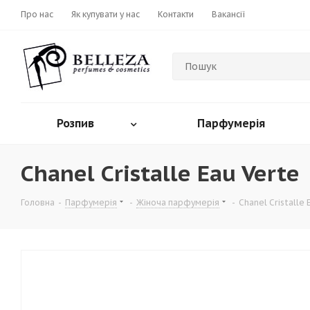
Про нас
Як купувати у нас
Контакти
Вакансії
Розпив
Парфумерія
Chanel Cristalle Eau Verte
Головна
-
Парфумерія
-
Жіноча парфумерія
-
Chanel Cristalle 