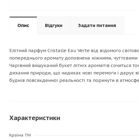
Опис
Відгуки
Задати питання
Елітний парфум Cristalle Eau Verte від відомого світо
попереднього аромату доповнена ніжними, чуттєвими в
Чарівний вишуканий букет літніх ароматів сочиться тон
дихання природи, що надихає нові перемоги і дарує від
буднів повсякденної реальності та поринути в атмосфер
Характеристики
Країна ТМ