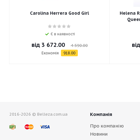
Carolina Herrera Good Girl
Helena R
Queen
Є в наявності
від
3 672.00
ві
4 590.00
Економія
918.00
Компанія
2016-2026 © Belleza.com.ua
Про компанію
Новини