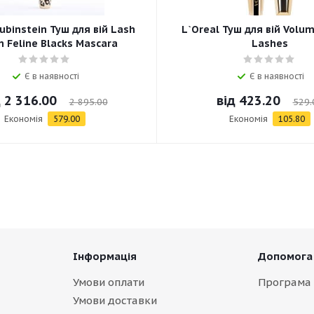
ubinstein Туш для вій Lash
L`Oreal Туш для вій Volum
 Feline Blacks Mascara
Lashes
Є в наявності
Є в наявності
д
2 316.00
від
423.20
2 895.00
529.
Економія
579.00
Економія
105.80
Інформація
Допомога
Умови оплати
Програма 
Умови доставки