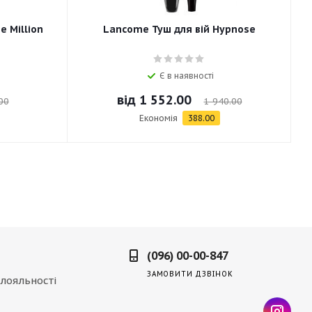
e Million
Lancome Туш для вій Hypnose
Є в наявності
від
1 552.00
00
1 940.00
Економія
388.00
(096) 00-00-847
ЗАМОВИТИ ДЗВІНОК
лояльності