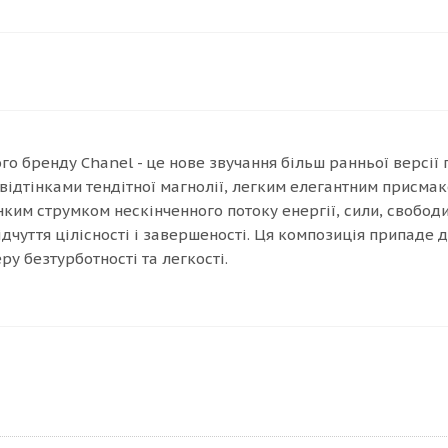
вого бренду Chanel - це нове звучання більш ранньої версії
ідтінками тендітної магнолії, легким елегантним присмак
ким струмком нескінченного потоку енергії, сили, свободи 
чуття цілісності і завершеності. Ця композиція припаде до
у безтурботності та легкості.